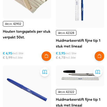
Art.nr.
42902
Houten tongspatels per stuk
Art.nr.
42328
verpakt 50st.
Huidmarkeerstift fijne tip 1
stuk met lineaal
€ 4,95
excl. btw
€ 3,95
excl. btw
€ 5,99
incl. btw
€ 4,78
incl. btw
Art.nr.
42322
Huidmarkeerstift fijne tip 1
stuk met lineaal