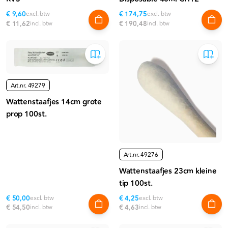
€ 9,60
excl. btw
€ 174,75
excl. btw
€ 11,62
incl. btw
€ 190,48
incl. btw
Art.nr.
49279
Wattenstaafjes 14cm grote
prop 100st.
Art.nr.
49276
Wattenstaafjes 23cm kleine
tip 100st.
€ 50,00
excl. btw
€ 4,25
excl. btw
€ 54,50
incl. btw
€ 4,63
incl. btw