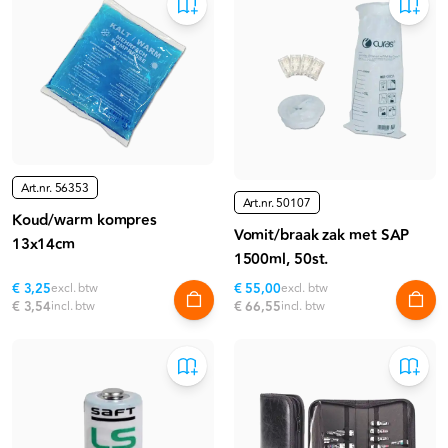
Art.nr.
56353
Art.nr.
50107
Koud/warm kompres
Vomit/braak zak met SAP
13x14cm
1500ml, 50st.
€ 3,25
excl. btw
€ 55,00
excl. btw
€ 3,54
incl. btw
€ 66,55
incl. btw