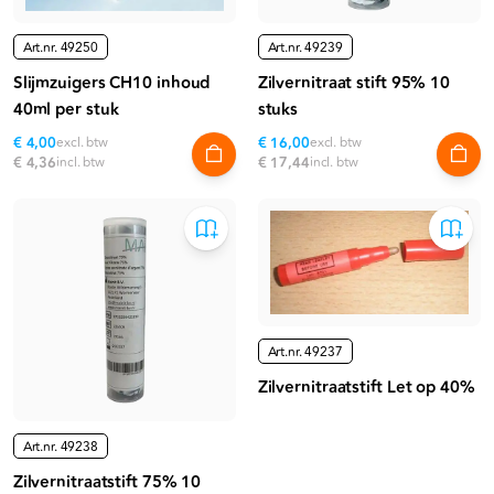
Art.nr.
49250
Art.nr.
49239
Slijmzuigers CH10 inhoud
Zilvernitraat stift 95% 10
40ml per stuk
stuks
€ 4,00
excl. btw
€ 16,00
excl. btw
€ 4,36
incl. btw
€ 17,44
incl. btw
Art.nr.
49237
Zilvernitraatstift Let op 40%
Art.nr.
49238
Zilvernitraatstift 75% 10