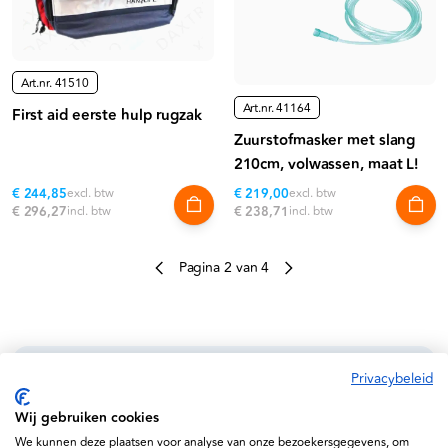
Art.nr.
41510
Art.nr.
41164
First aid eerste hulp rugzak
Zuurstofmasker met slang
210cm, volwassen, maat L!
€ 244,85
excl. btw
€ 219,00
excl. btw
€ 296,27
incl. btw
€ 238,71
incl. btw
Pagina 2 van 4
Privacybeleid
Informatie
Wij gebruiken cookies
Service
We kunnen deze plaatsen voor analyse van onze bezoekersgegevens, om