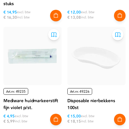
stuks
€ 14,95
excl. btw
€ 12,00
excl. btw
€ 16,30
incl. btw
€ 13,08
incl. btw
Art.nr.
49235
Art.nr.
49226
Mediware huidmarkeerstift
Disposable nierbekkens
fijn violet p/st.
100st
€ 4,95
excl. btw
€ 15,00
excl. btw
€ 5,99
incl. btw
€ 18,15
incl. btw