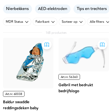
Nierbekkens
AED-elektroden
Tips en trechters
MDR Status
Fabrikant
Sorteer op
Alle filters
168 producten
Art.nr.
56360
Gelbril met bedrukt
bedrijfslogo
Art.nr.
60038
Baldur swaddle
reddingsdeken baby