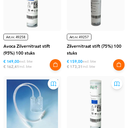
Art.nr.
49258
Art.nr.
49257
Avoca Zilvernitraat stift
Zilvernitraat stift (75%) 100
(95%) 100 stuks
stuks
€ 149,00
excl. btw
€ 159,00
excl. btw
€ 162,41
incl. btw
€ 173,31
incl. btw