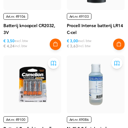
Art.nr.
49106
Art.nr.
49103
Batterij knoopcel CR2032,
Procell Intense batterij LR14
3V
C-cel
€ 3,50
excl. btw
€ 3,00
excl. btw
€ 4,24
incl. btw
€ 3,63
incl. btw
Art.nr.
49100
Art.nr.
49086