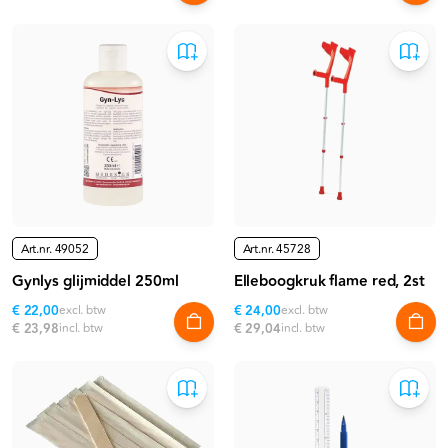
Art.nr.
49052
Art.nr.
45728
Gynlys glijmiddel 250ml
Elleboogkruk flame red, 2st
€ 22,00
excl. btw
€ 24,00
excl. btw
€ 23,98
incl. btw
€ 29,04
incl. btw