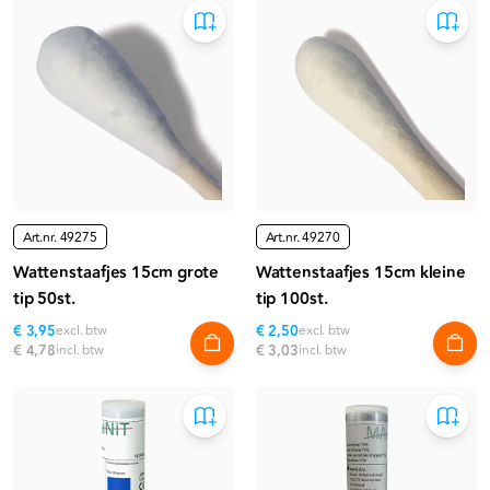
Art.nr.
49275
Art.nr.
49270
Wattenstaafjes 15cm grote
Wattenstaafjes 15cm kleine
tip 50st.
tip 100st.
€ 3,95
excl. btw
€ 2,50
excl. btw
€ 4,78
incl. btw
€ 3,03
incl. btw