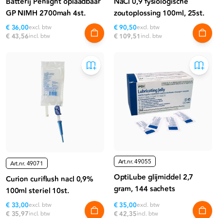
Batterij Penlight oplaadbaar
NaCl 0,9 fysiologische
GP NIMH 2700mah 4st.
zoutoplossing 100ml, 25st.
€ 36,00
excl. btw
€ 90,50
excl. btw
€ 43,56
incl. btw
€ 109,51
incl. btw
Art.nr.
49055
Art.nr.
49071
OptiLube glijmiddel 2,7
Curion curiflush nacl 0,9%
gram, 144 sachets
100ml steriel 10st.
€ 33,00
excl. btw
€ 35,00
excl. btw
€ 35,97
incl. btw
€ 42,35
incl. btw