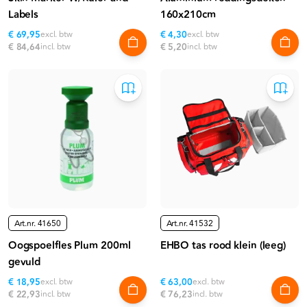
Labels
160x210cm
€ 69,95
excl. btw
€ 4,30
excl. btw
€ 84,64
incl. btw
€ 5,20
incl. btw
Art.nr.
41650
Art.nr.
41532
Oogspoelfles Plum 200ml
EHBO tas rood klein (leeg)
gevuld
€ 18,95
excl. btw
€ 63,00
excl. btw
€ 22,93
incl. btw
€ 76,23
incl. btw