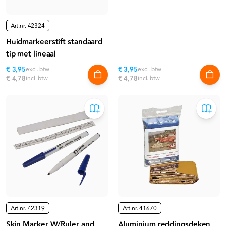
Art.nr.
42324
Huidmarkeerstift standaard
tip met lineaal
€ 3,95
excl. btw
€ 3,95
excl. btw
€ 4,78
incl. btw
€ 4,78
incl. btw
Art.nr.
42319
Art.nr.
41670
Skin Marker W/Ruler and
Aluminium reddingsdeken