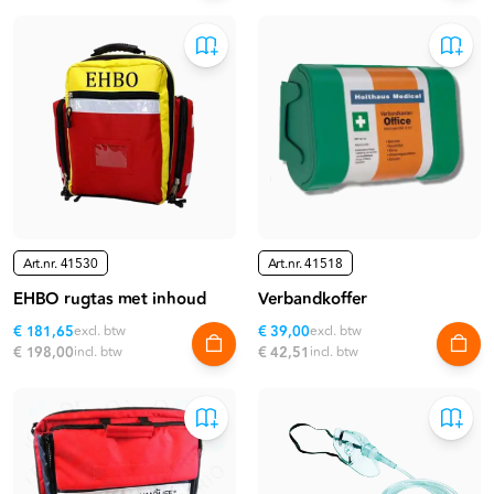
Art.nr.
41530
Art.nr.
41518
EHBO rugtas met inhoud
Verbandkoffer
€ 181,65
excl. btw
€ 39,00
excl. btw
€ 198,00
incl. btw
€ 42,51
incl. btw