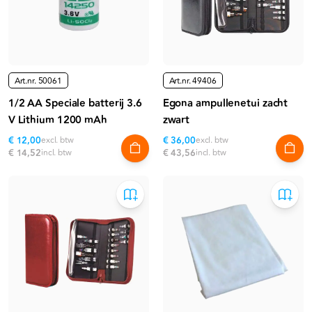
Art.nr.
50061
Art.nr.
49406
1/2 AA Speciale batterij 3.6
Egona ampullenetui zacht
V Lithium 1200 mAh
zwart
€ 12,00
excl. btw
€ 36,00
excl. btw
€ 14,52
incl. btw
€ 43,56
incl. btw