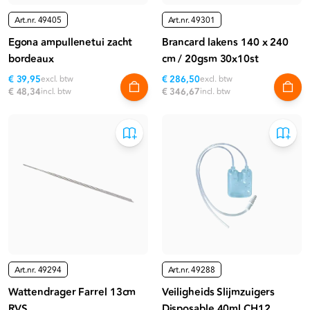
Art.nr.
49405
Art.nr.
49301
Egona ampullenetui zacht
Brancard lakens 140 x 240
bordeaux
cm / 20gsm 30x10st
€ 39,95
excl. btw
€ 286,50
excl. btw
€ 48,34
incl. btw
€ 346,67
incl. btw
Art.nr.
49294
Art.nr.
49288
Wattendrager Farrel 13cm
Veiligheids Slijmzuigers
RVS
Disposable 40ml CH12