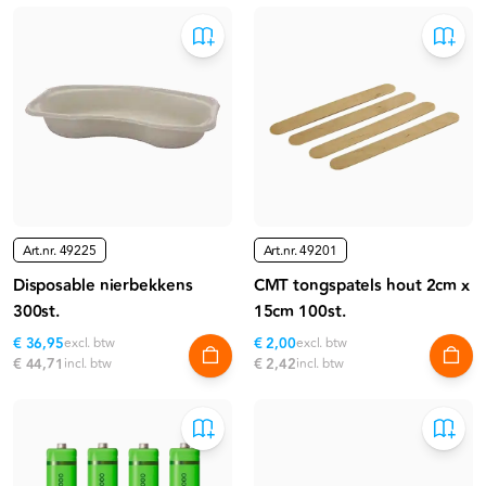
Art.nr.
49225
Art.nr.
49201
Disposable nierbekkens
CMT tongspatels hout 2cm x
300st.
15cm 100st.
€ 36,95
excl. btw
€ 2,00
excl. btw
€ 44,71
incl. btw
€ 2,42
incl. btw