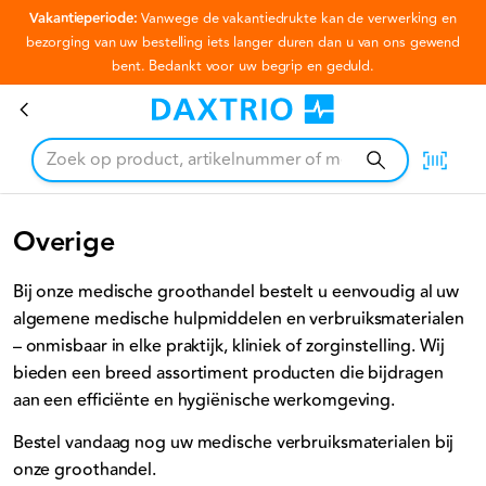
Vakantieperiode:
Vanwege de vakantiedrukte kan de verwerking en
Ga naar hoofdinhoud
bezorging van uw bestelling iets langer duren dan u van ons gewend
bent. Bedankt voor uw begrip en geduld.
Overige
Overige
Bij onze medische groothandel bestelt u eenvoudig al uw
algemene medische hulpmiddelen en verbruiksmaterialen
– onmisbaar in elke praktijk, kliniek of zorginstelling. Wij
bieden een breed assortiment producten die bijdragen
aan een efficiënte en hygiënische werkomgeving.
Bestel vandaag nog uw medische verbruiksmaterialen bij
onze groothandel.