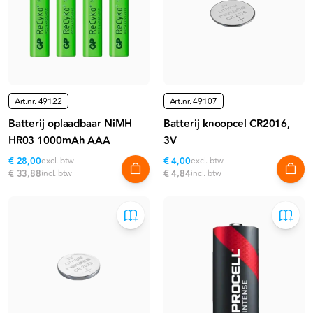
Art.nr.
49122
Art.nr.
49107
Batterij oplaadbaar NiMH
Batterij knoopcel CR2016,
HR03 1000mAh AAA
3V
€ 28,00
excl. btw
€ 4,00
excl. btw
€ 33,88
incl. btw
€ 4,84
incl. btw