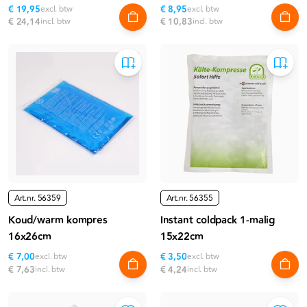
€ 19,95
excl. btw
€ 8,95
excl. btw
€ 24,14
incl. btw
€ 10,83
incl. btw
Art.nr.
56355
Art.nr.
56359
Instant coldpack 1-malig
Koud/warm kompres
15x22cm
16x26cm
€ 7,00
excl. btw
€ 3,50
excl. btw
€ 7,63
incl. btw
€ 4,24
incl. btw