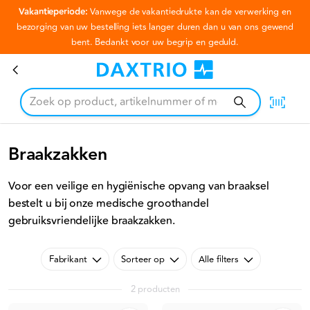
Vakantieperiode:
Vanwege de vakantiedrukte kan de verwerking en
Ga naar hoofdinhoud
bezorging van uw bestelling iets langer duren dan u van ons gewend
bent. Bedankt voor uw begrip en geduld.
Braakzakken
Braakzakken
Voor een veilige en hygiënische opvang van braaksel
bestelt u bij onze medische groothandel
gebruiksvriendelijke braakzakken.
Fabrikant
Sorteer op
Alle filters
2 producten