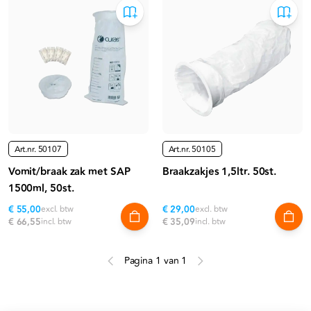
Art.nr.
50107
Art.nr.
50105
Vomit/braak zak met SAP
Braakzakjes 1,5ltr. 50st.
1500ml, 50st.
€ 55,00
excl. btw
€ 29,00
excl. btw
€ 66,55
incl. btw
€ 35,09
incl. btw
Pagina 1 van 1