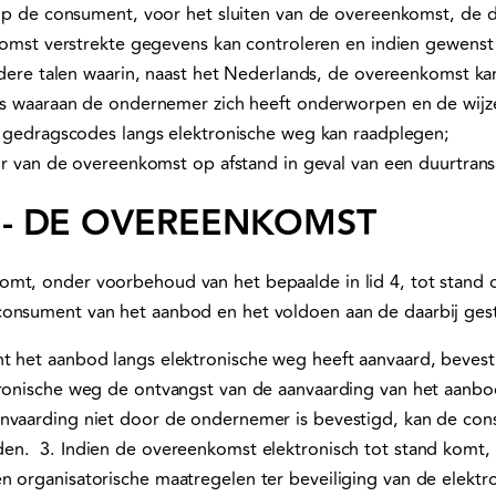
p de consument, voor het sluiten van de overeenkomst, de d
mst verstrekte gegevens kan controleren en indien gewenst 
dere talen waarin, naast het Nederlands, de overeenkomst ka
 waaraan de ondernemer zich heeft onderworpen en de wijz
gedragscodes langs elektronische weg kan raadplegen;
 van de overeenkomst op afstand in geval van een duurtrans
5 - DE OVEREENKOMST
omt, onder voorbehoud van het bepaalde in lid 4, tot stand
consument van het aanbod en het voldoen aan de daarbij ges
t het aanbod langs elektronische weg heeft aanvaard, beves
tronische weg de ontvangst van de aanvaarding van het aanbo
anvaarding niet door de ondernemer is bevestigd, kan de co
n. ⁠ 3. Indien de overeenkomst elektronisch tot stand komt,
n organisatorische maatregelen ter beveiliging van de elektr