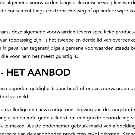
de algemene voorwaarden langs elektronische weg kan wor
n de consument langs elektronische weg of op andere wijze k
 naast deze algemene voorwaarden tevens specifieke product-
an toepassing zijn, is het tweede en derde lid van overeenk
h in geval van tegenstrijdige algemene voorwaarden steeds 
g die voor hem het meest gunstig is.
 - HET AANBOD
een beperkte geldigheidsduur heeft of onder voorwaarden ge
anbod vermeld.
een volledige en nauwkeurige omschrijving van de aangebod
jving is voldoende gedetailleerd om een goede beoordeling 
k te maken. Als de ondernemer gebruik maakt van afbeelding
ergave van de aangeboden producten en/of diensten. Kenneli