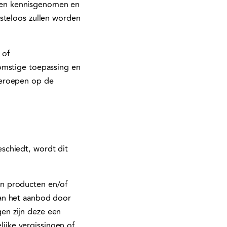
den kennisgenomen en
osteloos zullen worden
 of
omstige toepassing en
beroepen op de
schiedt, wordt dit
en producten en/of
van het aanbod door
en zijn deze een
jke vergissingen of