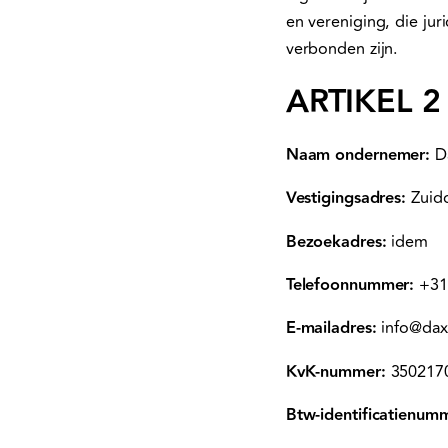
en vereniging, die jur
verbonden zijn.
ARTIKEL 2
Naam ondernemer:
Da
⁠Vestigingsadres:
Zuidd
Bezoekadres:
idem
Telefoonnummer:
+31 
E-mailadres:
info@daxt
KvK-nummer:
350217
Btw-identificatienum