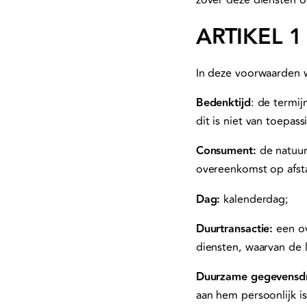
zover deze diensten on
ARTIKEL 1 
In deze voorwaarden 
Bedenktijd
: de termi
dit is niet van toepass
Consument:
de natuur
overeenkomst op afst
Dag:
kalenderdag;
Duurtransactie:
een ov
diensten, waarvan de l
Duurzame gegevensd
aan hem persoonlijk i