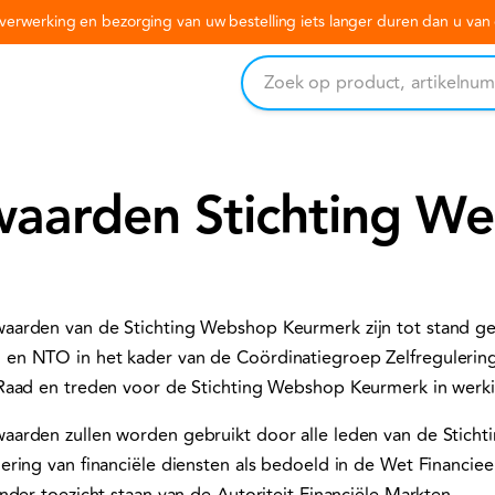
erwerking en bezorging van uw bestelling iets langer duren dan u va
aarden Stichting W
arden van de Stichting Webshop Keurmerk zijn tot stand g
n NTO in het kader van de Coördinatiegroep Zelfregulering
aad en treden voor de Stichting Webshop Keurmerk in werkin
arden zullen worden gebruikt door alle leden van de Stich
ring van financiële diensten als bedoeld in de Wet Financiee