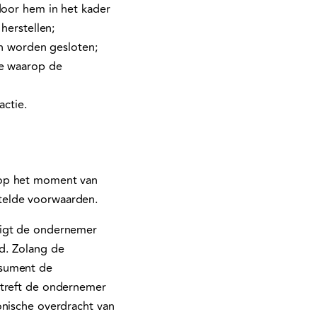
oor hem in het kader
herstellen;
n worden gesloten;
e waarop de
actie.
 op het moment van
telde voorwaarden.
tigt de ondernemer
d. Zolang de
nsument de
 treft de ondernemer
onische overdracht van