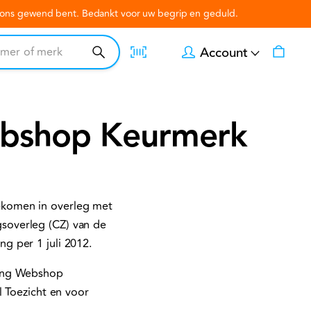
n ons gewend bent. Bedankt voor uw begrip en geduld.
Account
ebshop Keurmerk
ekomen in overleg met
soverleg (CZ) van de
g per 1 juli 2012.
ting Webshop
l Toezicht en voor