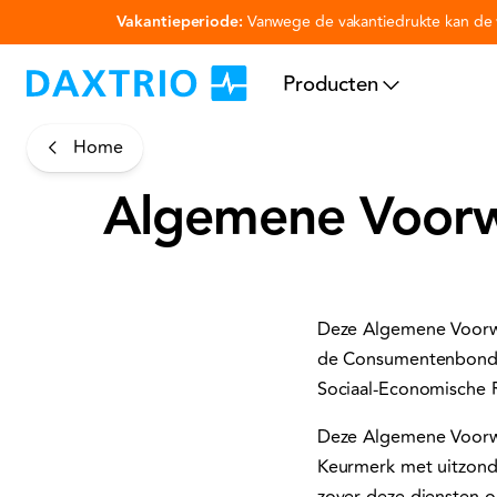
Vakantieperiode:
Vanwege de vakantiedrukte kan de v
Ga naar hoofdinhoud
Producten
Home
Algemene Voorw
Deze Algemene Voorwa
de Consumentenbond e
Sociaal-Economische R
Deze Algemene Voorwa
Keurmerk met uitzonde