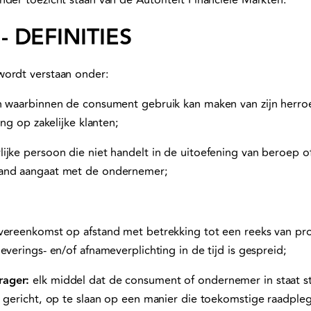
der toezicht staan van de Autoriteit Financiële Markten.
- DEFINITIES
wordt verstaan onder:
jn waarbinnen de consument gebruik kan maken van zijn herro
ing op zakelijke klanten;
lijke persoon die niet handelt in de uitoefening van beroep of
and aangaat met de ondernemer;
ereenkomst op afstand met betrekking tot een reeks van pr
everings- en/of afnameverplichting in de tijd is gespreid;
rager:
elk middel dat de consument of ondernemer in staat st
s gericht, op te slaan op een manier die toekomstige raadple