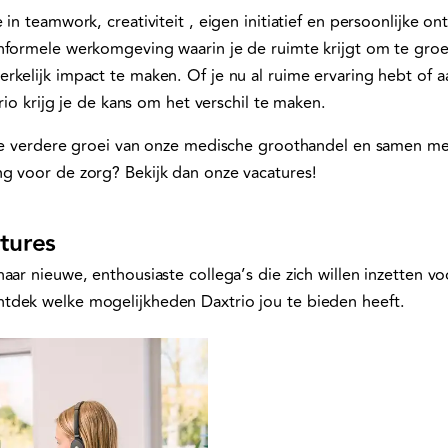
 in teamwork, creativiteit , eigen initiatief en persoonlijke o
nformele werkomgeving waarin je de ruimte krijgt om te groei
rkelijk impact te maken. Of je nu al ruime ervaring hebt of a
trio krijg je de kans om het verschil te maken.
 de verdere groei van onze medische groothandel en samen m
g voor de zorg? Bekijk dan onze vacatures!
tures
naar nieuwe, enthousiaste collega’s die zich willen inzetten v
tdek welke mogelijkheden Daxtrio jou te bieden heeft.