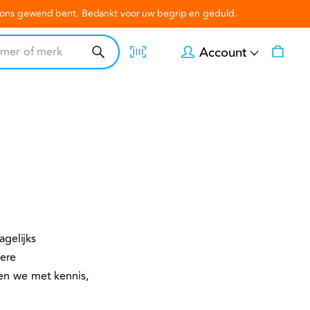
n ons gewend bent. Bedankt voor uw begrip en geduld.
Account
gelijks
dere
oen we met kennis,