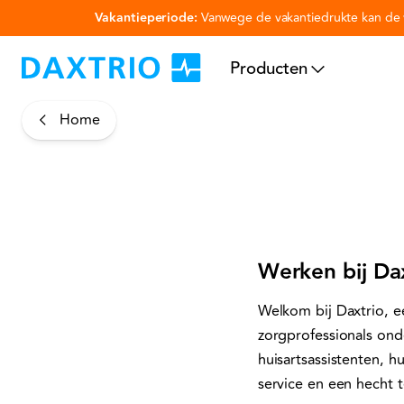
Vakantieperiode:
Vanwege de vakantiedrukte kan de v
Ga naar hoofdinhoud
Producten
Home
Werken bij Da
Welkom bij Daxtrio, e
zorgprofessionals ond
huisartsassistenten, h
service en een hecht 