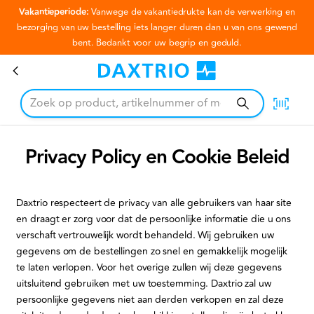
Vakantieperiode:
Vanwege de vakantiedrukte kan de verwerking en
Ga naar hoofdinhoud
bezorging van uw bestelling iets langer duren dan u van ons gewend
bent. Bedankt voor uw begrip en geduld.
Privacy Policy en Cookie Beleid
Privacy Policy en Cookie Beleid
Daxtrio respecteert de privacy van alle gebruikers van haar site
en draagt er zorg voor dat de persoonlijke informatie die u ons
verschaft vertrouwelijk wordt behandeld. Wij gebruiken uw
gegevens om de bestellingen zo snel en gemakkelijk mogelijk
te laten verlopen. Voor het overige zullen wij deze gegevens
uitsluitend gebruiken met uw toestemming. Daxtrio zal uw
persoonlijke gegevens niet aan derden verkopen en zal deze