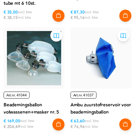
tube mt 6 10st.
€ 35,00
excl. btw
€ 87,30
excl. btw
€ 38,15
incl. btw
€ 95,16
incl. btw
Art.nr.
41044
Art.nr.
41037
Beademingsballon
Ambu zuurstofreservoir voor
volwassenen+masker nr. 5
beademingsballon
€ 169,00
excl. btw
€ 63,60
excl. btw
€ 204,49
incl. btw
€ 76,96
incl. btw