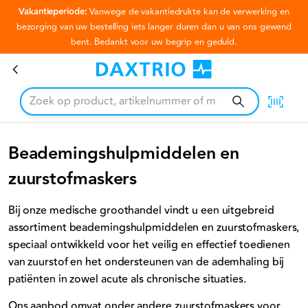
Vakantieperiode:
Vanwege de vakantiedrukte kan de verwerking en
Ga naar hoofdinhoud
bezorging van uw bestelling iets langer duren dan u van ons gewend
bent. Bedankt voor uw begrip en geduld.
Beademingshulpmiddelen en zuurstofmaskers
Beademingshulpmiddelen en
zuurstofmaskers
Bij onze medische groothandel vindt u een uitgebreid
assortiment beademingshulpmiddelen en zuurstofmaskers,
speciaal ontwikkeld voor het veilig en effectief toedienen
van zuurstof en het ondersteunen van de ademhaling bij
patiënten in zowel acute als chronische situaties.
Ons aanbod omvat onder andere zuurstofmaskers voor