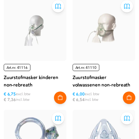
Art.nr.
41116
Art.nr.
41110
Zuurstofmasker kinderen
Zuurstofmasker
non-rebreath
volwassenen non-rebreath
€ 6,75
excl. btw
€ 6,00
excl. btw
€ 7,36
incl. btw
€ 6,54
incl. btw