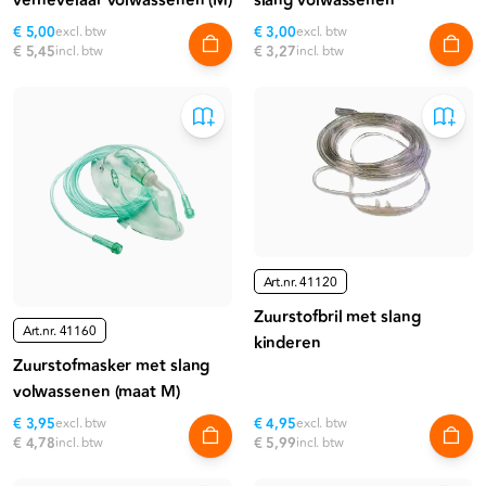
vernevelaar volwassenen (M)
slang volwassenen
€ 5,00
excl. btw
€ 3,00
excl. btw
€ 5,45
incl. btw
€ 3,27
incl. btw
Art.nr.
41120
Zuurstofbril met slang
Art.nr.
41160
kinderen
Zuurstofmasker met slang
volwassenen (maat M)
€ 3,95
excl. btw
€ 4,95
excl. btw
€ 4,78
incl. btw
€ 5,99
incl. btw