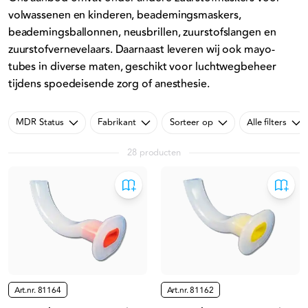
volwassenen en kinderen, beademingsmaskers,
beademingsballonnen, neusbrillen, zuurstofslangen en
zuurstofvernevelaars. Daarnaast leveren wij ook mayo-
tubes in diverse maten, geschikt voor luchtwegbeheer
tijdens spoedeisende zorg of anesthesie.
MDR Status
Fabrikant
Sorteer op
Alle filters
28 producten
Art.nr.
81164
Art.nr.
81162