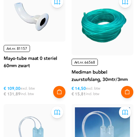
Art.nr.
81157
Mayo-tube maat 0 steriel
Art.nr.
66568
60mm zwart
Mediman bubbel
zuurstofslang, 30mtr/3mm
€ 109,00
excl. btw
€ 14,50
excl. btw
€ 131,89
incl. btw
€ 15,81
incl. btw