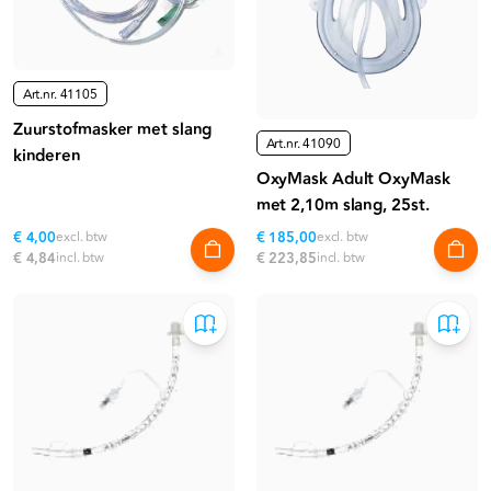
Art.nr.
41105
Zuurstofmasker met slang
Art.nr.
41090
kinderen
OxyMask Adult OxyMask
met 2,10m slang, 25st.
€ 4,00
excl. btw
€ 185,00
excl. btw
€ 4,84
incl. btw
€ 223,85
incl. btw