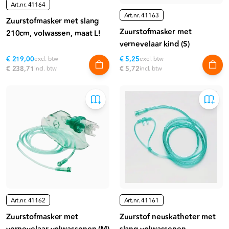
Art.nr.
41164
Art.nr.
41163
Zuurstofmasker met slang
Zuurstofmasker met
210cm, volwassen, maat L!
vernevelaar kind (S)
€ 219,00
excl. btw
€ 5,25
excl. btw
€ 238,71
incl. btw
€ 5,72
incl. btw
Art.nr.
41162
Art.nr.
41161
Zuurstofmasker met
Zuurstof neuskatheter met