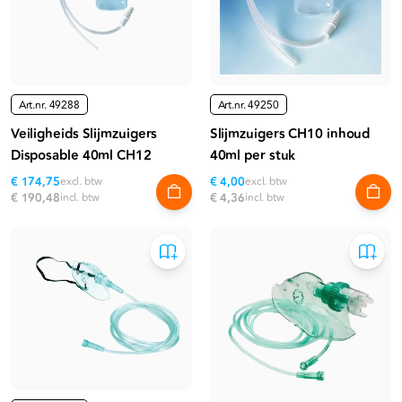
Art.nr.
49288
Art.nr.
49250
Veiligheids Slijmzuigers
Slijmzuigers CH10 inhoud
Disposable 40ml CH12
40ml per stuk
€ 174,75
excl. btw
€ 4,00
excl. btw
€ 190,48
incl. btw
€ 4,36
incl. btw