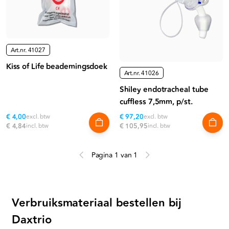
Art.nr.
41027
Kiss of Life beademingsdoek
Art.nr.
41026
Shiley endotracheal tube
cuffless 7,5mm, p/st.
€ 4,00
excl. btw
€ 97,20
excl. btw
€ 4,84
incl. btw
€ 105,95
incl. btw
Pagina 1 van 1
Verbruiksmateriaal bestellen bij
Daxtrio