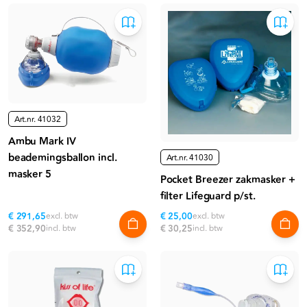
Art.nr.
41032
Ambu Mark IV
beademingsballon incl.
Art.nr.
41030
masker 5
Pocket Breezer zakmasker +
filter Lifeguard p/st.
€ 291,65
excl. btw
€ 25,00
excl. btw
€ 352,90
incl. btw
€ 30,25
incl. btw