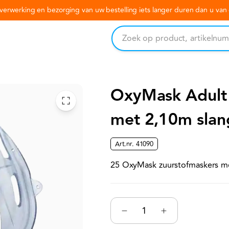
erwerking en bezorging van uw bestelling iets langer duren dan u va
OxyMask Adul
met 2,10m slang
Art.nr.
41090
25 OxyMask zuurstofmaskers me