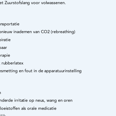
t Zuurstofslang voor volwassenen.
ansportatie
opnieuw inademen van CO2 (rebreathing)
iratie
baar
rapie
 rubberlatex
esmetting en fout in de apparatuurinstelling
n
nderde irritatie op neus, wang en oren
oeistoffen als orale medicatie