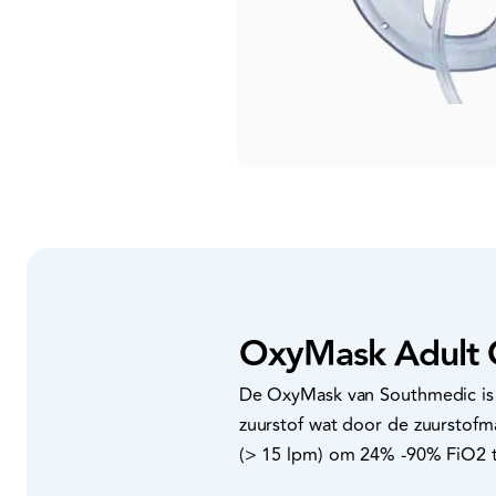
OxyMask Adult O
De OxyMask van Southmedic is i
zuurstof wat door de zuurstofm
(> 15 lpm) om 24% -90% FiO2 