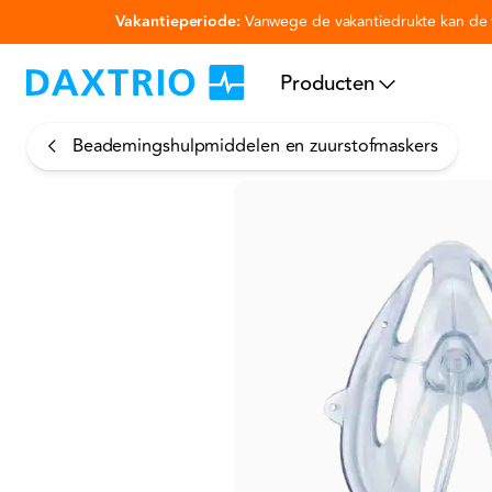
Vakantieperiode:
Vanwege de vakantiedrukte kan de v
Ga naar hoofdinhoud
Producten
Beademingshulpmiddelen en zuurstofmaskers