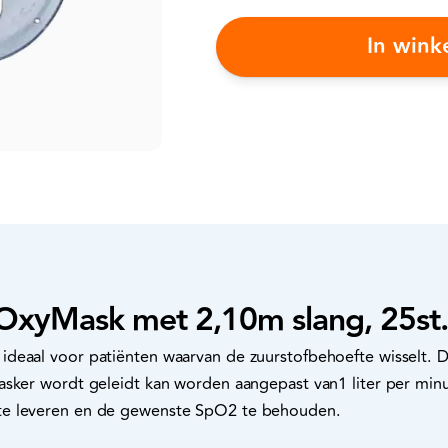
In win
xyMask met 2,10m slang, 25st.
deaal voor patiënten waarvan de zuurstofbehoefte wisselt. 
asker wordt geleidt kan worden aangepast van1 liter per minu
te leveren en de gewenste SpO2 te behouden.