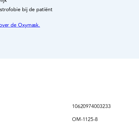
ijk
trofobie bij de patiënt
 over de Oxymask.
10620974003233
OM-1125-8