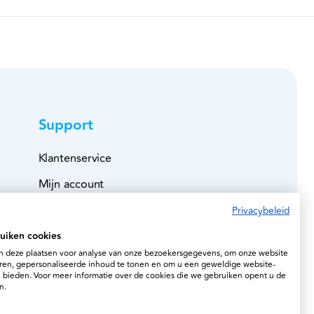
Support
Klantenservice
Mijn account
Bestelboek
Privacybeleid
Veilig betalen
uiken cookies
 deze plaatsen voor analyse van onze bezoekersgegevens, om onze website
Leveringen
ren, gepersonaliseerde inhoud te tonen en om u een geweldige website-
e bieden. Voor meer informatie over de cookies die we gebruiken opent u de
Retourzending
n.
Account verwijderen