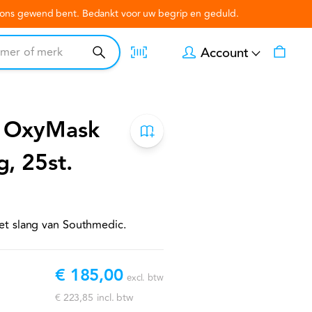
n ons gewend bent. Bedankt voor uw begrip en geduld.
Account
t OxyMask
, 25st.
t slang van Southmedic.
€ 185,00
excl. btw
€ 223,85
incl. btw