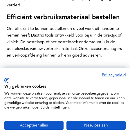
verder!
Efficiënt verbruiksmateriaal bestellen
Om efficiënt te kunnen bestellen en u veel werk uit handen te
nemen heeft Daxtrio tools ontwikkeld voor bij u in de praktijk of
kliniek. De bestelapp of het bestelboek ondersteunt u in de
bestelcyclus van uw verbruiksmateriaal. Onze accountmanagers
en verkoopafdeling kunnen u hierin goed adviseren.
Privacybeleid
Informatie
Wij gebruiken cookies
Service
We kunnen deze plaatsen voor analyse van onze bezoekersgegevens, om
onze website te verbeteren, gepersonaliseerde inhoud te tonen en om u een
geweldige website-ervaring te bieden. Voor meer informatie over de cookies
Support
die we gebruiken opent u de instellingen.
Daxtrio B.V. © 2026
Accepteer alles
Nee, pas aan
Algemene voorwaarden