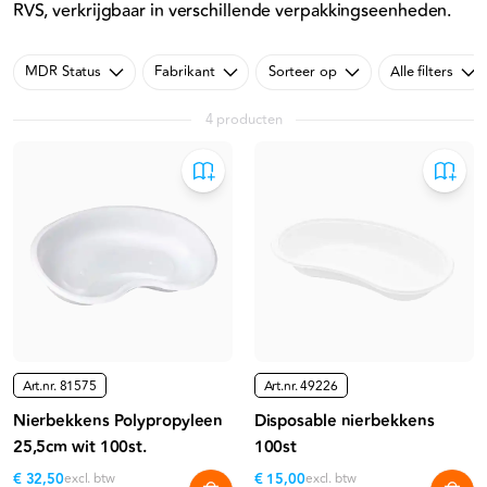
RVS, verkrijgbaar in verschillende verpakkingseenheden.
MDR Status
Fabrikant
Sorteer op
Alle filters
4 producten
Art.nr.
81575
Art.nr.
49226
Nierbekkens Polypropyleen
Disposable nierbekkens
25,5cm wit 100st.
100st
€ 32,50
excl. btw
€ 15,00
excl. btw