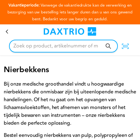
Vakantieperiode:
Vanwege de vakantiedrukte kan de verwerking en
Ga naar hoofdinhoud
bezorging van uw bestelling iets langer duren dan u van ons gewend
bent. Bedankt voor uw begrip en geduld.
Nierbekkens
Nierbekkens
Bij onze medische groothandel vindt u hoogwaardige
nierbekkens die onmisbaar zijn bij uiteenlopende medische
handelingen. Of het nu gaat om het opvangen van
lichaamsvloeistoffen, het afnemen van monsters of het
tijdelijk bewaren van instrumenten – onze nierbekkens
bieden de perfecte oplossing.
Bestel eenvoudig nierbekkens van pulp, polypropyleen of