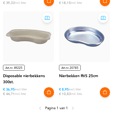
€ 39,33
incl. btw
€ 18,15
incl. btw
Art.nr.
49225
Art.nr.
20785
Disposable nierbekkens
Nierbekken RVS 25cm
300st.
€ 36,95
excl. btw
€ 8,95
excl. btw
€ 44,71
incl. btw
€ 10,83
incl. btw
Pagina 1 van 1