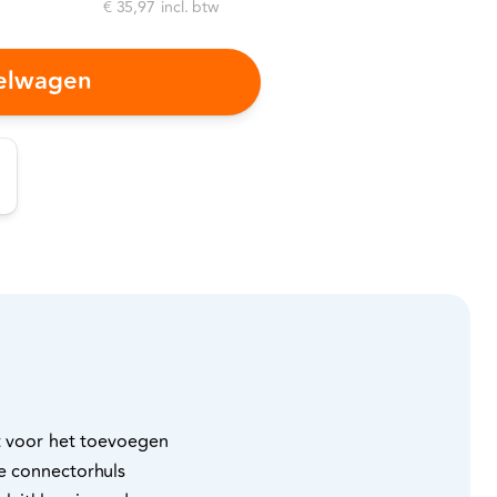
€ 35,97
incl. btw
kelwagen
nt voor het toevoegen
de connectorhuls