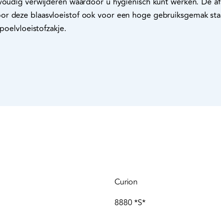
voudig verwijderen waardoor u hygiënisch kunt werken. De afs
or deze blaasvloeistof ook voor een hoge gebruiksgemak sta
spoelvloeistofzakje.
Curion
8880 *S*