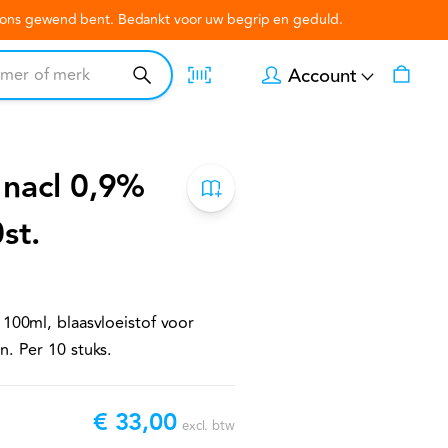
n ons gewend bent. Bedankt voor uw begrip en geduld.
Account
h nacl 0,9%
st.
 100ml, blaasvloeistof voor
n. Per 10 stuks.
€ 33,00
excl. btw