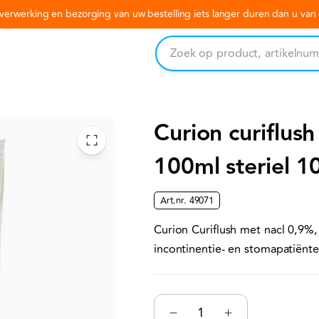
erwerking en bezorging van uw bestelling iets langer duren dan u va
Curion curiflus
100ml steriel 10
Art.nr.
49071
Curion Curiflush met nacl 0,9%,
incontinentie- en stomapatiënte