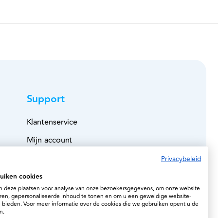
Support
Klantenservice
Mijn account
Bestelboek
Privacybeleid
Veilig betalen
uiken cookies
 deze plaatsen voor analyse van onze bezoekersgegevens, om onze website
Leveringen
ren, gepersonaliseerde inhoud te tonen en om u een geweldige website-
e bieden. Voor meer informatie over de cookies die we gebruiken opent u de
Retourzending
n.