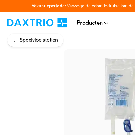
Vakantieperiode:
Vanwege de vakantiedrukte kan de v
Ga naar hoofdinhoud
Producten
Spoelvloeistoffen