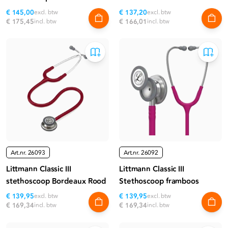
€ 145,00
excl. btw
€ 137,20
excl. btw
€ 175,45
incl. btw
€ 166,01
incl. btw
Art.nr.
26093
Art.nr.
26092
Littmann Classic III
Littmann Classic III
stethoscoop Bordeaux Rood
Stethoscoop framboos
€ 139,95
excl. btw
€ 139,95
excl. btw
€ 169,34
incl. btw
€ 169,34
incl. btw