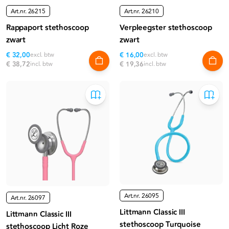
Art.nr.
26215
Art.nr.
26210
Rappaport stethoscoop
Verpleegster stethoscoop
zwart
zwart
€ 32,00
excl. btw
€ 16,00
excl. btw
€ 38,72
incl. btw
€ 19,36
incl. btw
Art.nr.
26095
Art.nr.
26097
Littmann Classic III
Littmann Classic III
stethoscoop Turquoise
stethoscoop Licht Roze