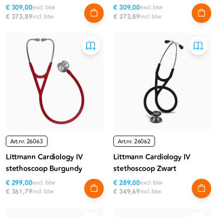
€ 309,00
excl. btw
€ 309,00
excl. btw
€ 373,89
incl. btw
€ 373,89
incl. btw
Art.nr.
26063
Art.nr.
26062
Littmann Cardiology IV
Littmann Cardiology IV
stethoscoop Burgundy
stethoscoop Zwart
€ 299,00
excl. btw
€ 289,00
excl. btw
€ 361,79
incl. btw
€ 349,69
incl. btw