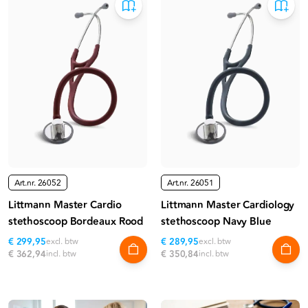
Art.nr.
26052
Art.nr.
26051
Littmann Master Cardio
Littmann Master Cardiology
stethoscoop Bordeaux Rood
stethoscoop Navy Blue
€ 299,95
excl. btw
€ 289,95
excl. btw
€ 362,94
incl. btw
€ 350,84
incl. btw