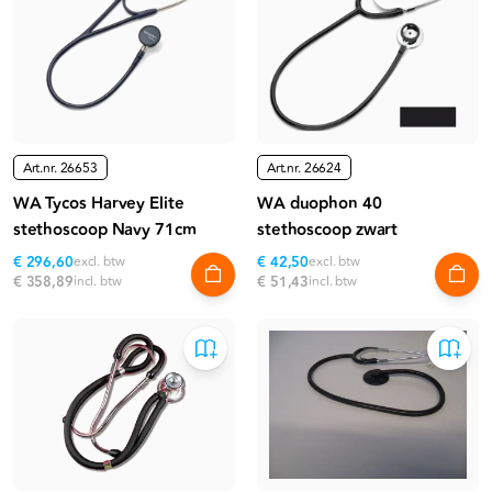
Art.nr.
26653
Art.nr.
26624
WA Tycos Harvey Elite
WA duophon 40
stethoscoop Navy 71cm
stethoscoop zwart
€ 296,60
excl. btw
€ 42,50
excl. btw
€ 358,89
incl. btw
€ 51,43
incl. btw