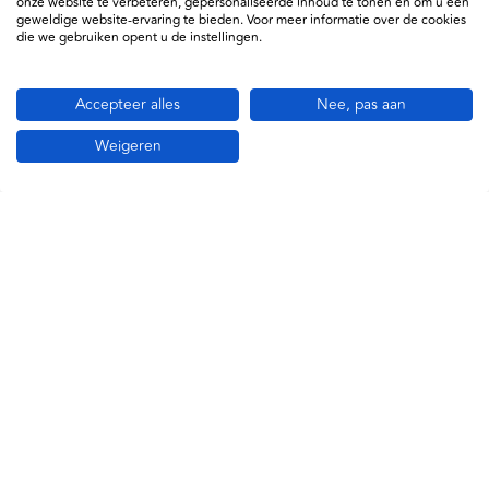
onze website te verbeteren, gepersonaliseerde inhoud te tonen en om u een
geweldige website-ervaring te bieden. Voor meer informatie over de cookies
die we gebruiken opent u de instellingen.
Gerelateerde producten
Accepteer alles
Nee, pas aan
Weigeren
Art.nr.
26126
Luxe Hardcase Stethoscoop
Opbergetui
€ 32,00
excl. btw
€ 38,72
incl. btw