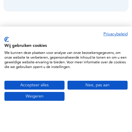
Specificaties
Privacybeleid
Wij gebruiken cookies
Littmann
We kunnen deze plaatsen voor analyse van onze bezoekersgegevens, om
Rood
onze website te verbeteren, gepersonaliseerde inhoud te tonen en om u een
geweldige website-ervaring te bieden. Voor meer informatie over de cookies
707387237462
die we gebruiken opent u de instellingen.
MDR Approved
Accepteer alles
Nee, pas aan
2163
Weigeren
Bordeaux
Gerelateerde producten