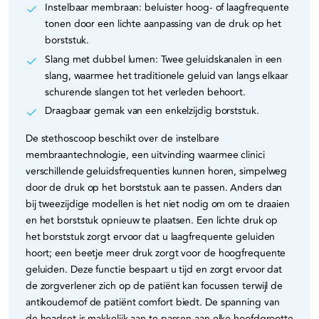
Instelbaar membraan: beluister hoog- of laagfrequente
tonen door een lichte aanpassing van de druk op het
borststuk.
Slang met dubbel lumen: Twee geluidskanalen in een
slang, waarmee het traditionele geluid van langs elkaar
schurende slangen tot het verleden behoort.
Draagbaar gemak van een enkelzijdig borststuk.
De stethoscoop beschikt over de instelbare
membraantechnologie, een uitvinding waarmee clinici
verschillende geluidsfrequenties kunnen horen, simpelweg
door de druk op het borststuk aan te passen. Anders dan
bij tweezijdige modellen is het niet nodig om om te draaien
en het borststuk opnieuw te plaatsen. Een lichte druk op
het borststuk zorgt ervoor dat u laagfrequente geluiden
hoort; een beetje meer druk zorgt voor de hoogfrequente
geluiden. Deze functie bespaart u tijd en zorgt ervoor dat
de zorgverlener zich op de patiënt kan focussen terwijl de
antikoudemof de patiënt comfort biedt. De spanning van
de headset is makkelijk aan te passen aan elke hoofdgrootte