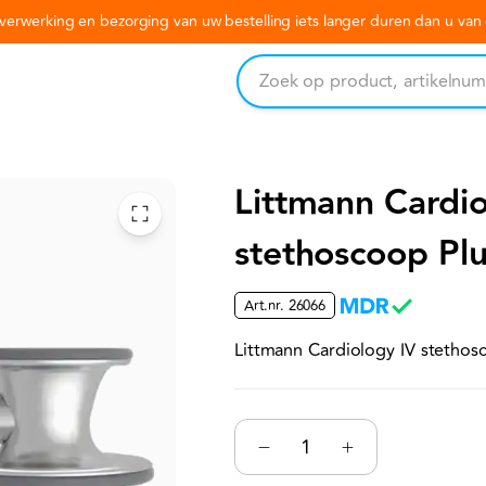
erwerking en bezorging van uw bestelling iets langer duren dan u va
Littmann Cardio
stethoscoop Pl
Art.nr.
26066
Littmann Cardiology IV stetho