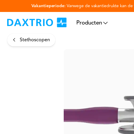
Vakantieperiode:
Vanwege de vakantiedrukte kan de v
Ga naar hoofdinhoud
Producten
Stethoscopen