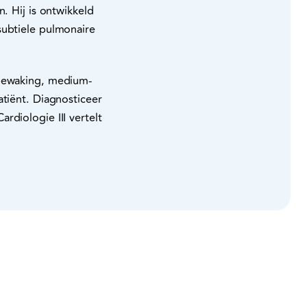
. Hij is ontwikkeld
subtiele pulmonaire
tbewaking, medium-
atiënt. Diagnosticeer
rdiologie III vertelt