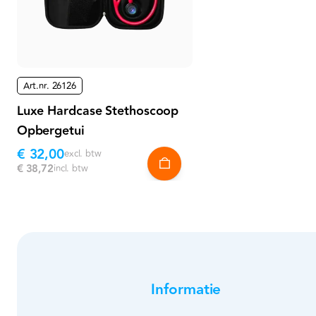
Art.nr.
26126
Luxe Hardcase Stethoscoop
Opbergetui
€ 32,00
excl. btw
€ 38,72
incl. btw
Informatie