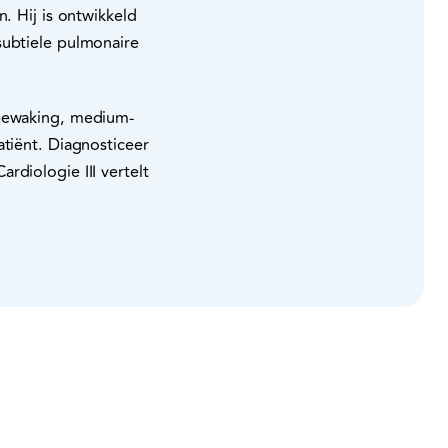
. Hij is ontwikkeld
subtiele pulmonaire
tbewaking, medium-
atiënt. Diagnosticeer
rdiologie III vertelt