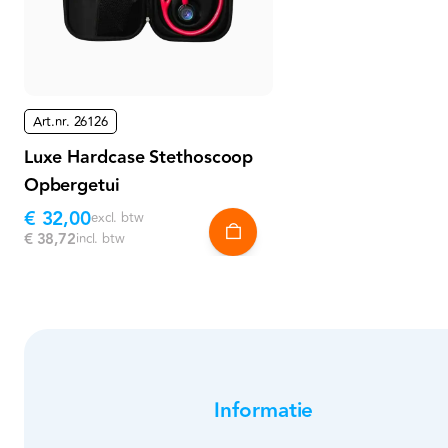
Art.nr.
26126
Luxe Hardcase Stethoscoop
Opbergetui
€ 32,00
excl. btw
€ 38,72
incl. btw
Informatie