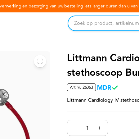
erwerking en bezorging van uw bestelling iets langer duren dan u va
Littmann Cardio
stethoscoop Bu
Art.nr.
26063
Littmann Cardiology IV stethos