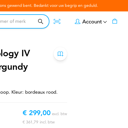
n ons gewend bent. Bedankt voor uw begrip en geduld.
Account
logy IV
rgundy
coop. Kleur: bordeaux rood.
€ 299,00
excl. btw
€ 361,79
incl. btw