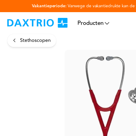
Vakantieperiode:
Vanwege de vakantiedrukte kan de v
Ga naar hoofdinhoud
Producten
Stethoscopen