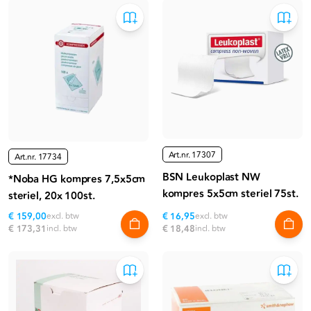
Art.nr.
17307
Art.nr.
17734
BSN Leukoplast NW
*Noba HG kompres 7,5x5cm
kompres 5x5cm steriel 75st.
steriel, 20x 100st.
€ 159,00
excl. btw
€ 16,95
excl. btw
€ 173,31
incl. btw
€ 18,48
incl. btw