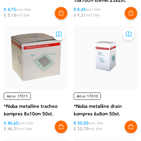
10x10cm steriel 25x2st.
€ 4,75
excl. btw
€ 8,45
excl. btw
€ 5,18
incl. btw
€ 9,21
incl. btw
Art.nr.
17011
Art.nr.
17010
*Noba metalline tracheo
*Noba metalline drain
kompres 8x10cm 50st.
kompres 6x8cm 50st.
€ 40,65
excl. btw
€ 30,00
excl. btw
€ 44,31
incl. btw
€ 32,70
incl. btw