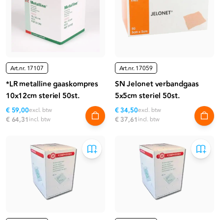
Art.nr.
17107
Art.nr.
17059
*LR metalline gaaskompres
SN Jelonet verbandgaas
10x12cm steriel 50st.
5x5cm steriel 50st.
€ 59,00
excl. btw
€ 34,50
excl. btw
€ 64,31
incl. btw
€ 37,61
incl. btw