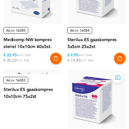
Art.nr.
16085
Art.nr.
16084
Medicomp NW kompres
Sterilux ES gaaskompres
steriel 10x10cm 40x5st.
5x5cm 25x2st
€ 22,95
excl. btw
€ 9,95
excl. btw
€ 25,02
incl. btw
€ 10,85
incl. btw
Niet meer leverbaar
Zie alternatief
Art.nr.
16083
Sterilux ES gaaskompres
10x10cm 75x2st