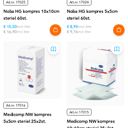
Art.nr.
17025
Art.nr.
17024
Noba HG kompres 10x10cm
Noba HG kompres 5x5cm
steriel 60st.
steriel 60st.
€ 15,50
excl. btw
€ 8,95
excl. btw
€ 16,90
incl. btw
€ 9,76
incl. btw
Art.nr.
17016
Art.nr.
17015
Medicomp NW kompres
5x5cm steriel 25x2st.
Medicomp NW kompres