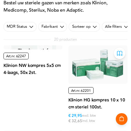
Bestel uw steriele gazen van merken zoals Klinion,
Medicomp, Sterilux, Noba en Adaptic.
MDR Status
Fabrikant
Sorteer op
Alle filters
20 producten
Niet meer leverbaar
Zie alternatief
Art.nr.
62247
Klinion NW kompres 5x5 cm
4-laags, 50x 2st.
Art.nr.
62201
Klinion HG kompres 10 x 10
cm steriel 100st.
€ 29,95
excl. btw
€ 32,65
incl. btw