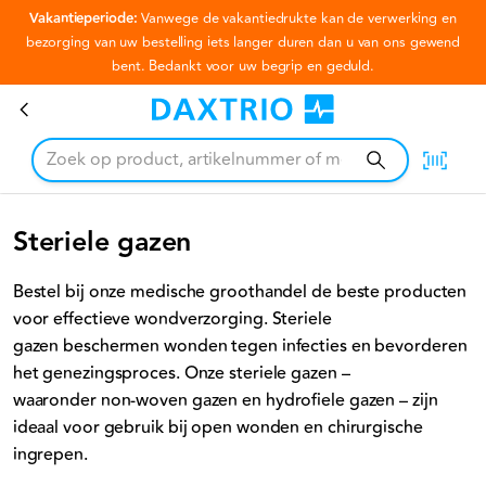
Vakantieperiode:
Vanwege de vakantiedrukte kan de verwerking en
Ga naar hoofdinhoud
bezorging van uw bestelling iets langer duren dan u van ons gewend
bent. Bedankt voor uw begrip en geduld.
Steriele gazen
Steriele gazen
Bestel bij onze medische groothandel de beste producten
voor effectieve wondverzorging. Steriele
gazen beschermen wonden tegen infecties en bevorderen
het genezingsproces. Onze steriele gazen –
waaronder non-woven gazen en hydrofiele gazen – zijn
ideaal voor gebruik bij open wonden en chirurgische
ingrepen.