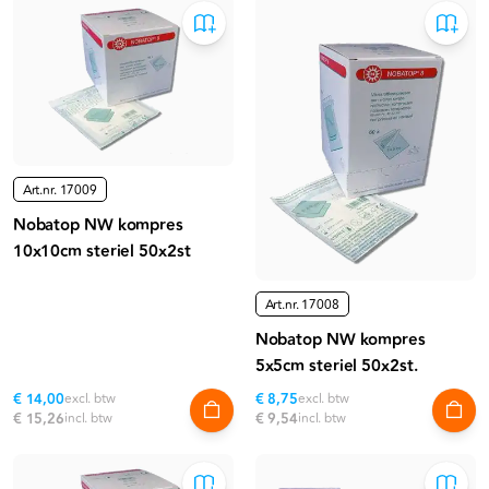
Art.nr.
17009
Nobatop NW kompres
10x10cm steriel 50x2st
Art.nr.
17008
Nobatop NW kompres
5x5cm steriel 50x2st.
€ 14,00
excl. btw
€ 8,75
excl. btw
€ 15,26
incl. btw
€ 9,54
incl. btw