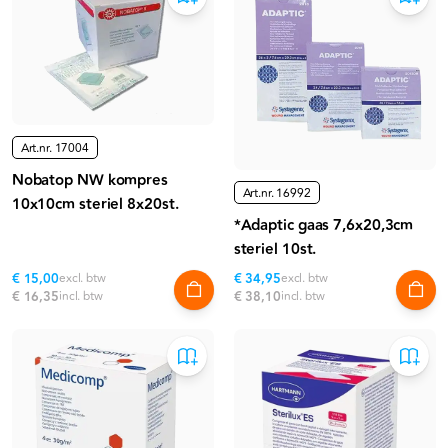
Art.nr.
17004
Nobatop NW kompres
Art.nr.
16992
10x10cm steriel 8x20st.
*Adaptic gaas 7,6x20,3cm
steriel 10st.
€ 15,00
excl. btw
€ 34,95
excl. btw
€ 16,35
incl. btw
€ 38,10
incl. btw