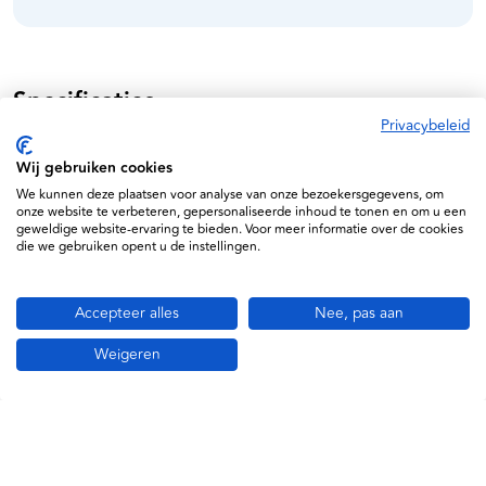
Specificaties
Privacybeleid
Noba
Wij gebruiken cookies
4031815791520
We kunnen deze plaatsen voor analyse van onze bezoekersgegevens, om
onze website te verbeteren, gepersonaliseerde inhoud te tonen en om u een
N712105
geweldige website-ervaring te bieden. Voor meer informatie over de cookies
die we gebruiken opent u de instellingen.
Accepteer alles
Nee, pas aan
Weigeren
Informatie
Service