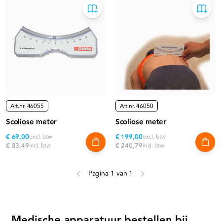
Art.nr.
46055
Art.nr.
46050
Scoliose meter
Scoliose meter
€ 69,00
excl. btw
€ 199,00
excl. btw
€ 83,49
incl. btw
€ 240,79
incl. btw
Pagina 1 van 1
Medische apparatuur bestellen bij