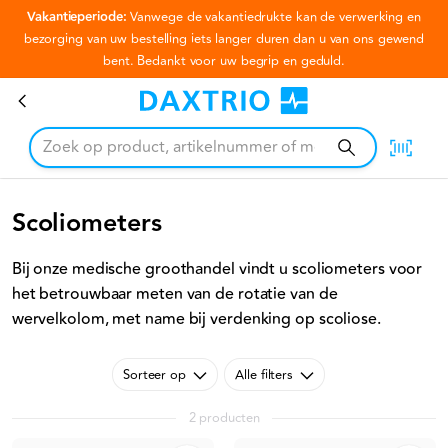
Vakantieperiode:
Vanwege de vakantiedrukte kan de verwerking en
Ga naar hoofdinhoud
bezorging van uw bestelling iets langer duren dan u van ons gewend
bent. Bedankt voor uw begrip en geduld.
Scoliometers
Scoliometers
Bij onze medische groothandel vindt u scoliometers voor
het betrouwbaar meten van de rotatie van de
wervelkolom, met name bij verdenking op scoliose.
Sorteer op
Alle filters
2 producten