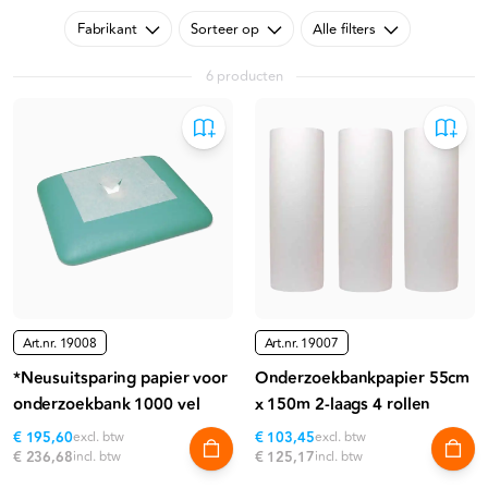
Fabrikant
Sorteer op
Alle filters
6 producten
Art.nr.
19008
Art.nr.
19007
*Neusuitsparing papier voor
Onderzoekbankpapier 55cm
onderzoekbank 1000 vel
x 150m 2-laags 4 rollen
€ 195,60
excl. btw
€ 103,45
excl. btw
€ 236,68
incl. btw
€ 125,17
incl. btw