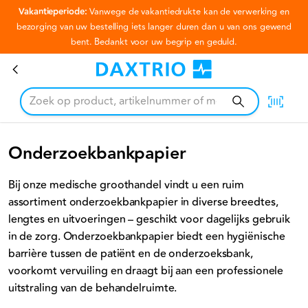
Vakantieperiode:
Vanwege de vakantiedrukte kan de verwerking en
Ga naar hoofdinhoud
bezorging van uw bestelling iets langer duren dan u van ons gewend
bent. Bedankt voor uw begrip en geduld.
Onderzoekbankpapier
Onderzoekbankpapier
Bij onze medische groothandel vindt u een ruim
assortiment onderzoekbankpapier in diverse breedtes,
lengtes en uitvoeringen – geschikt voor dagelijks gebruik
in de zorg. Onderzoekbankpapier biedt een hygiënische
barrière tussen de patiënt en de onderzoeksbank,
voorkomt vervuiling en draagt bij aan een professionele
uitstraling van de behandelruimte.