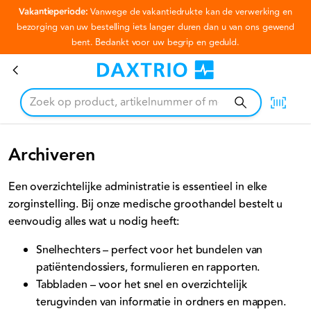
Vakantieperiode:
Vanwege de vakantiedrukte kan de verwerking en
Ga naar hoofdinhoud
bezorging van uw bestelling iets langer duren dan u van ons gewend
bent. Bedankt voor uw begrip en geduld.
Archiveren
Archiveren
Een overzichtelijke administratie is essentieel in elke
zorginstelling. Bij onze medische groothandel bestelt u
eenvoudig alles wat u nodig heeft:
Snelhechters – perfect voor het bundelen van
patiëntendossiers, formulieren en rapporten.
Tabbladen – voor het snel en overzichtelijk
terugvinden van informatie in ordners en mappen.