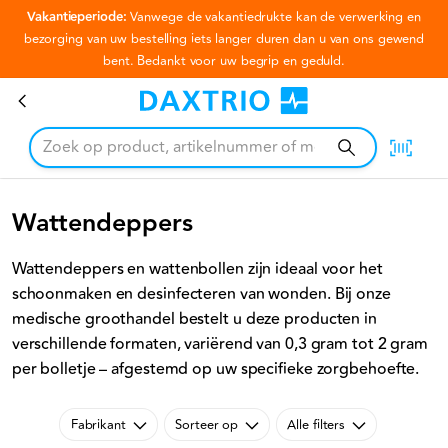
Vakantieperiode:
Vanwege de vakantiedrukte kan de verwerking en
Ga naar hoofdinhoud
bezorging van uw bestelling iets langer duren dan u van ons gewend
bent. Bedankt voor uw begrip en geduld.
Wattendeppers
Wattendeppers
Wattendeppers en wattenbollen zijn ideaal voor het
schoonmaken en desinfecteren van wonden. Bij onze
medische groothandel bestelt u deze producten in
verschillende formaten, variërend van 0,3 gram tot 2 gram
per bolletje – afgestemd op uw specifieke zorgbehoefte.
Fabrikant
Sorteer op
Alle filters