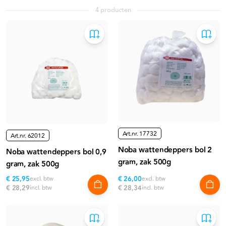
4 producten
Art.nr.
17732
Art.nr.
62012
Noba wattendeppers bol 2
Noba wattendeppers bol 0,9
gram, zak 500g
gram, zak 500g
€ 25,95
excl. btw
€ 26,00
excl. btw
€ 28,29
incl. btw
€ 28,34
incl. btw