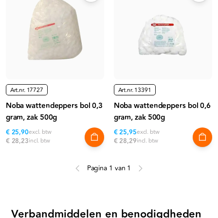
Art.nr.
17727
Art.nr.
13391
Noba wattendeppers bol 0,3
Noba wattendeppers bol 0,6
gram, zak 500g
gram, zak 500g
€ 25,90
excl. btw
€ 25,95
excl. btw
€ 28,23
incl. btw
€ 28,29
incl. btw
Pagina 1 van 1
Verbandmiddelen en benodigdheden