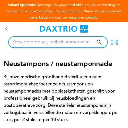
Vakantieperiode:
Vanwege de vakantiedrukte kan de verwerking en
Ga naar hoofdinhoud
bezorging van uw bestelling iets langer duren dan u van ons gewend
bent. Bedankt voor uw begrip en geduld.
Neustampons / neustamponnade
Neustampons / neustamponnade
Bij onze medische groothandel vindt u een ruim
assortiment absorberende neustampons en
neustamponnades met opblaaskatheter, geschikt voor
professioneel gebruik bij neusbloedingen en
postoperatieve zorg. Deze steriele neustampons zijn
verkrijgbaar in verschillende maten en verpakkingen: per
stuk, per 2 stuks of per 10 stuks.