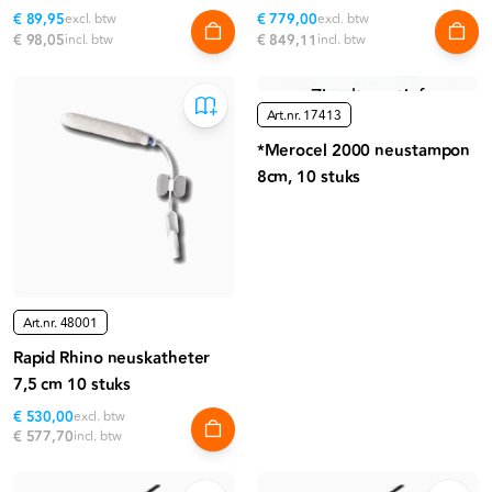
€ 89,95
excl. btw
€ 779,00
excl. btw
€ 98,05
incl. btw
€ 849,11
incl. btw
Niet meer leverbaar
Zie alternatief
Art.nr.
17413
*Merocel 2000 neustampon
8cm, 10 stuks
Art.nr.
48001
Rapid Rhino neuskatheter
7,5 cm 10 stuks
€ 530,00
excl. btw
€ 577,70
incl. btw