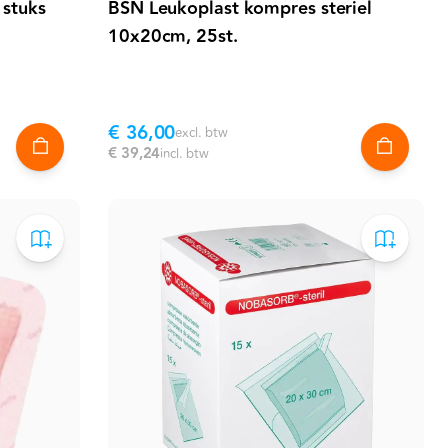
 stuks
BSN Leukoplast kompres steriel
10x20cm, 25st.
€ 36,00
excl. btw
€ 39,24
incl. btw