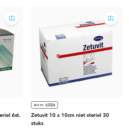
Art.nr.
62026
riel 6st.
Zetuvit 10 x 10cm niet steriel 30
stuks