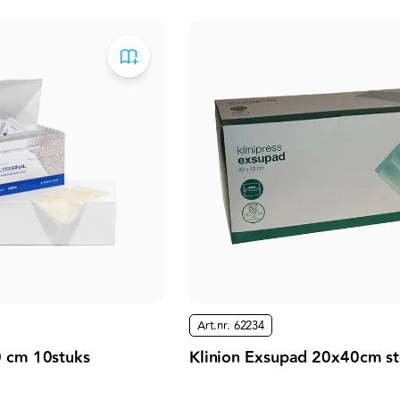
Art.nr.
62234
0 cm 10stuks
Klinion Exsupad 20x40cm ste