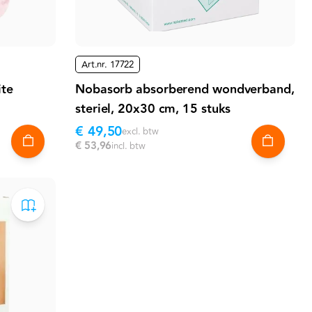
Art.nr.
17722
ite
Nobasorb absorberend wondverband,
steriel, 20x30 cm, 15 stuks
€ 49,50
excl. btw
€ 53,96
incl. btw