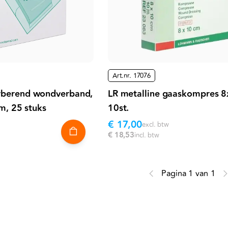
Art.nr.
17076
rberend wondverband,
LR metalline gaaskompres 
cm, 25 stuks
10st.
€ 17,00
excl. btw
€ 18,53
incl. btw
Pagina 1 van 1