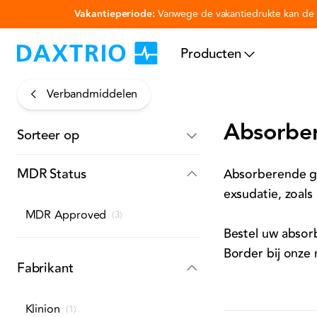
Vakantieperiode:
Vanwege de vakantiedrukte kan de v
Ga naar hoofdinhoud
Producten
Verbandmiddelen
Absorbe
Sorteer op
MDR Status
Absorberende ga
exsudatie, zoal
MDR Approved
(
3
)
Bestel uw absorb
Border bij onze
Fabrikant
Klinion
(
1
)