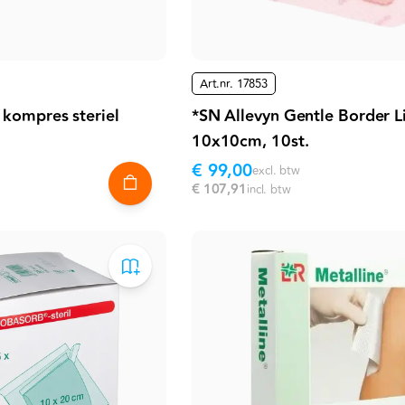
Art.nr.
17853
kompres steriel
*SN Allevyn Gentle Border L
10x10cm, 10st.
€ 99,00
excl. btw
€ 107,91
incl. btw