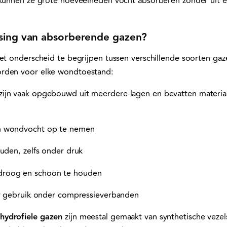
 kunnen ze grote hoeveelheden vocht absorberen zonder uit el
ssing van absorberende gazen?
et onderscheid te begrijpen tussen verschillende soorten gaze
rden voor elke wondtoestand:
zijn vaak opgebouwd uit meerdere lagen en bevatten materiale
n wondvocht op te nemen
ouden, zelfs onder druk
roog en schoon te houden
or gebruik onder compressieverbanden
hydrofiele gazen
zijn meestal gemaakt van synthetische vezels