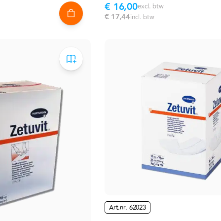
€ 16,00
excl. btw
€ 17,44
incl. btw
Art.nr.
62023