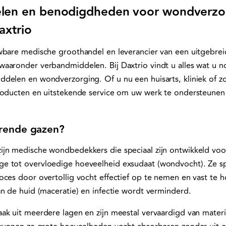
len en benodigdheden voor wondverzo
axtrio
wbare medische groothandel en leverancier van een uitgebrei
aaronder verbandmiddelen. Bij Daxtrio vindt u alles wat u n
delen en wondverzorging. Of u nu een huisarts, kliniek of zor
roducten en uitstekende service om uw werk te ondersteunen
erende gazen?
jn medische wondbedekkers die speciaal zijn ontwikkeld voo
e tot overvloedige hoeveelheid exsudaat (wondvocht). Ze sp
oces door overtollig vocht effectief op te nemen en vast te 
an de huid (maceratie) en infectie wordt verminderd.
ak uit meerdere lagen en zijn meestal vervaardigd van materia