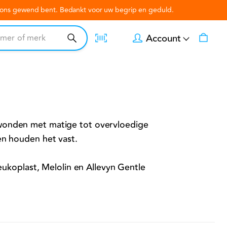
n ons gewend bent. Bedankt voor uw begrip en geduld.
Account
wonden met matige tot overvloedige
en houden het vast.
eukoplast, Melolin en Allevyn Gentle