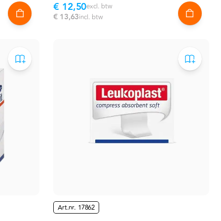
€ 12,50
excl. btw
€ 13,63
incl. btw
Art.nr.
17862