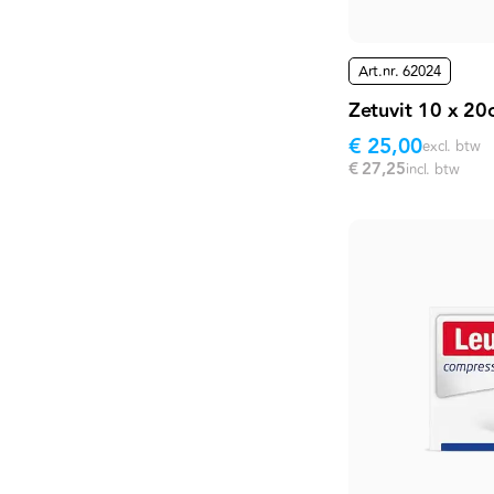
Art.nr.
62024
Zetuvit 10 x 20
€ 25,00
excl. btw
€ 27,25
incl. btw