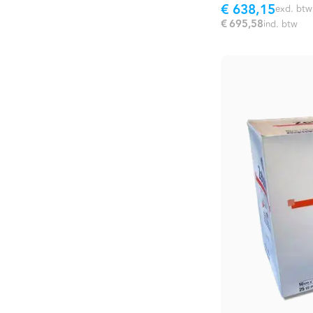
€ 638,15
excl. btw
€ 695,58
incl. btw