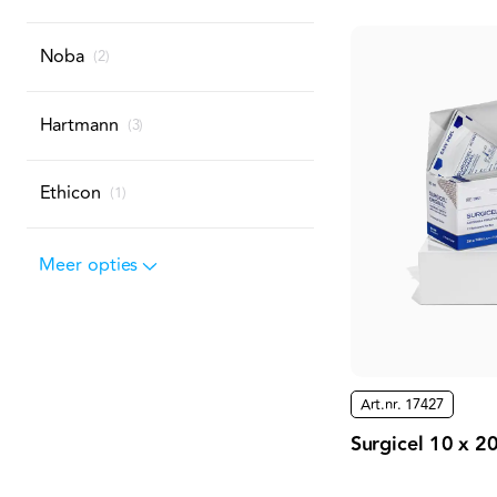
Noba
(
2
)
Hartmann
(
3
)
Ethicon
(
1
)
Meer opties
Art.nr.
17427
Surgicel 10 x 2