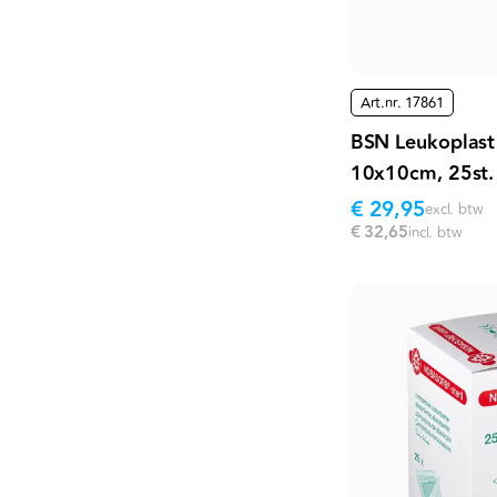
Art.nr.
17861
BSN Leukoplast 
10x10cm, 25st.
€ 29,95
excl. btw
€ 32,65
incl. btw