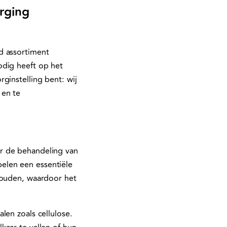
rging
d assortiment
odig heeft op het
ginstelling bent: wij
 en te
r de behandeling van
elen een essentiële
houden, waardoor het
len zoals cellulose.