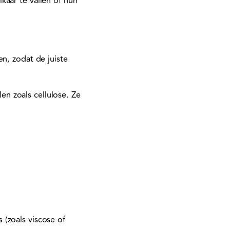
kaar te vallen of hun
n, zodat de juiste
n zoals cellulose. Ze
 (zoals viscose of