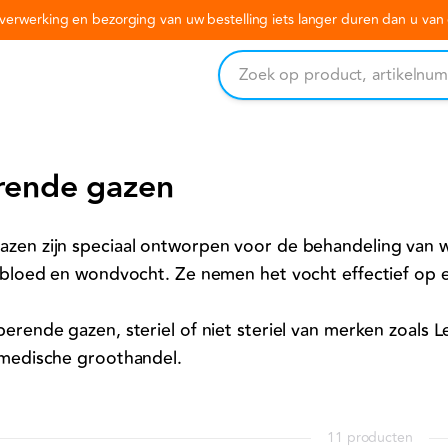
erwerking en bezorging van uw bestelling iets langer duren dan u va
rende gazen
zen zijn speciaal ontworpen voor de behandeling van 
s bloed en wondvocht. Ze nemen het vocht effectief op 
erende gazen, steriel of niet steriel van merken zoals L
 medische groothandel.
11 producten