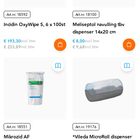
Art.nr.
18592
Art.nr.
18100
Incidin OxyWipe S, 6 x 100st
Meliseptol navulling tbv
dispenser 14x20 cm
€ 193,30
excl. btw
€ 8,00
excl. btw
€ 233,89
incl. btw
€ 9,68
incl. btw
Art.nr.
18551
Art.nr.
19176
Mikrozid AF
*Vileda MicroRoll dispenser