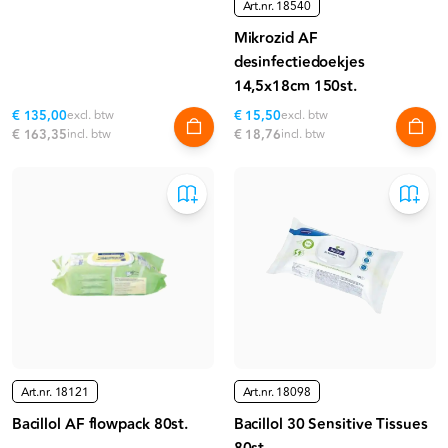
Art.nr.
18540
Mikrozid AF
desinfectiedoekjes
14,5x18cm 150st.
€ 135,00
excl. btw
€ 15,50
excl. btw
€ 163,35
incl. btw
€ 18,76
incl. btw
Art.nr.
18121
Art.nr.
18098
Bacillol AF flowpack 80st.
Bacillol 30 Sensitive Tissues