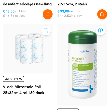
desinfectiedoekjes navulling
29x15cm, 2 stuks
€ 13,50
excl. btw
€ 93,00
excl. btw
€ 16,34
incl. btw
€ 112,53
incl. btw
Art.nr.
19175
Vileda Micronsolo Roll
25x32cm 4 rol 180 doek