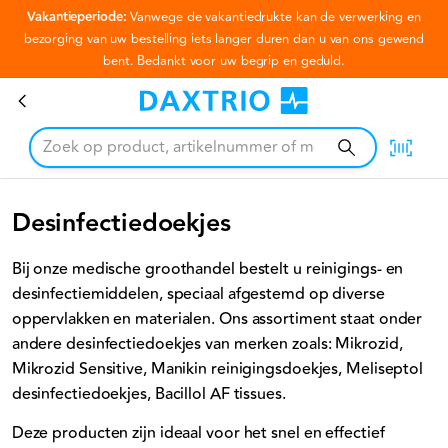
Vakantieperiode:
Vanwege de vakantiedrukte kan de verwerking en
Ga naar hoofdinhoud
bezorging van uw bestelling iets langer duren dan u van ons gewend
bent. Bedankt voor uw begrip en geduld.
Desinfectiedoekjes
Desinfectiedoekjes
Bij onze medische groothandel bestelt u reinigings- en
desinfectiemiddelen, speciaal afgestemd op diverse
oppervlakken en materialen. Ons assortiment staat onder
andere desinfectiedoekjes van merken zoals: Mikrozid,
Mikrozid Sensitive, Manikin reinigingsdoekjes, Meliseptol
desinfectiedoekjes, Bacillol AF tissues.
Deze producten zijn ideaal voor het snel en effectief