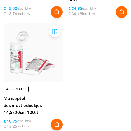
80st.
€ 15,50
excl. btw
€ 24,95
excl. btw
€ 18,76
incl. btw
€ 30,19
incl. btw
Art.nr.
18077
Meliseptol
desinfectiedoekjes
14,5x20cm 100st.
€ 10,95
excl. btw
€ 13,25
incl. btw