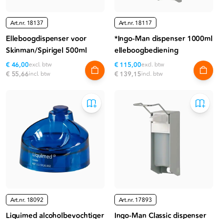
Art.nr.
18137
Art.nr.
18117
Elleboogdispenser voor
*Ingo-Man dispenser 1000ml
Skinman/Spirigel 500ml
elleboogbediening
€ 46,00
excl. btw
€ 115,00
excl. btw
€ 55,66
incl. btw
€ 139,15
incl. btw
Art.nr.
18092
Art.nr.
17893
Liquimed alcoholbevochtiger
Ingo-Man Classic dispenser