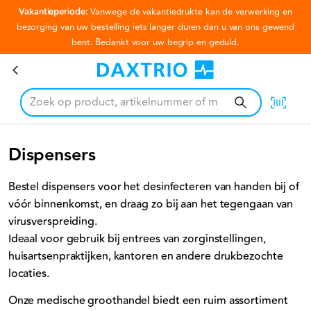
Vakantieperiode:
Vanwege de vakantiedrukte kan de verwerking en
Ga naar hoofdinhoud
bezorging van uw bestelling iets langer duren dan u van ons gewend
bent. Bedankt voor uw begrip en geduld.
Dispensers
Dispensers
Bestel dispensers voor het desinfecteren van handen bij of
vóór binnenkomst, en draag zo bij aan het tegengaan van
virusverspreiding.
Ideaal voor gebruik bij entrees van zorginstellingen,
huisartsenpraktijken, kantoren en andere drukbezochte
locaties.
Onze medische groothandel biedt een ruim assortiment