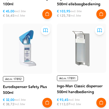
100ml
500ml elleboogbediening
€ 45,00
excl. btw
€ 103,95
excl. btw
€ 54,45
incl. btw
€ 125,78
incl. btw
Art.nr.
17891
Art.nr.
17892
Ingo-Man Classic dispenser
Eurodispenser Safety Plus
500ml handbediening
500ml
€ 32,00
excl. btw
€ 93,45
excl. btw
€ 38,72
incl. btw
€ 113,07
incl. btw