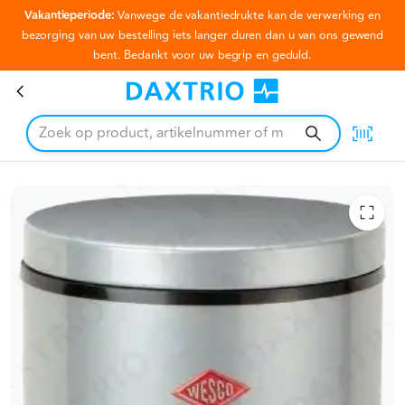
Vakantieperiode:
Vanwege de vakantiedrukte kan de verwerking en
Ga naar hoofdinhoud
bezorging van uw bestelling iets langer duren dan u van ons gewend
bent. Bedankt voor uw begrip en geduld.
Pedaalemmer chroom 12 liter