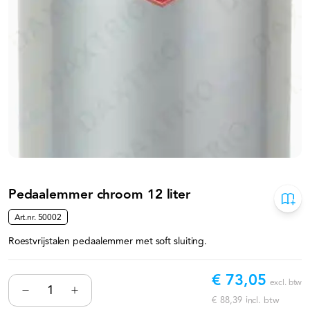
Pedaalemmer chroom 12 liter
Art.nr.
50002
Roestvrijstalen pedaalemmer met soft sluiting.
€ 73,05
excl. btw
€ 88,39
incl. btw