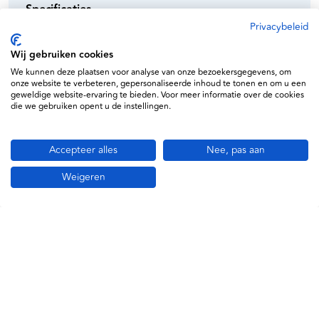
Specificaties
Privacybeleid
Type:
Vital signs monitor / spot monitor
Wij gebruiken cookies
Meetfuncties:
NIBP (bloeddruk),
SpO₂ (Nonin),
We kunnen deze plaatsen voor analyse van onze bezoekersgegevens, om
Temperatuur (Pro 6000)
onze website te verbeteren, gepersonaliseerde inhoud te tonen en om u een
Bloeddruktechnologie:
SureBP®
geweldige website-ervaring te bieden. Voor meer informatie over de cookies
Meetduur bloeddruk:
±15 seconden
die we gebruiken opent u de instellingen.
Display:
full‑color touchscreen
Voeding:
netstroom + Li‑ion batterij
Accepteer alles
Nee, pas aan
Afmetingen:
ca. 24 × 40 × 20 cm
Gewicht:
ca. 3,25 kg
Weigeren
Gebruik:
spot-check en intervalmonitoring
Connectiviteit:
externe datasystemen mogelijk
Specificaties