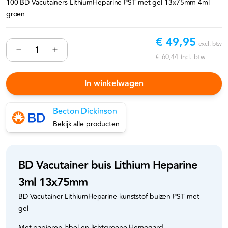
100 BD Vacutainers LithiumHeparine PST met gel 13x75mm 4ml
groen
€ 49,95
excl. btw
€ 60,44
incl. btw
In winkelwagen
Becton Dickinson
Bekijk alle producten
BD Vacutainer buis Lithium Heparine
3ml 13x75mm
BD Vacutainer LithiumHeparine kunststof buizen PST met
gel
Met papieren label en lichtgroene Hemogard