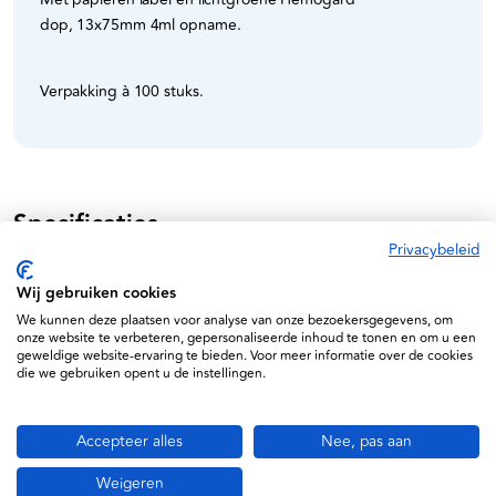
dop, 13x75mm 4ml opname.
Verpakking à 100 stuks.
Specificaties
Privacybeleid
Becton Dickinson (BD)
Wij gebruiken cookies
30382903673743
We kunnen deze plaatsen voor analyse van onze bezoekersgegevens, om
onze website te verbeteren, gepersonaliseerde inhoud te tonen en om u een
MDR Approved
geweldige website-ervaring te bieden. Voor meer informatie over de cookies
die we gebruiken opent u de instellingen.
367374
Accepteer alles
Nee, pas aan
Weigeren