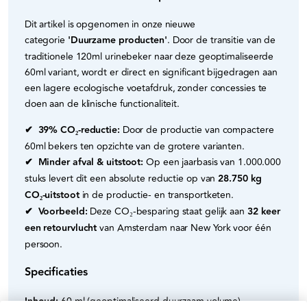
Dit artikel is opgenomen in onze nieuwe
categorie
'Duurzame producten'
. Door de transitie van de
traditionele 120ml urinebeker naar deze geoptimaliseerde
60ml variant, wordt er direct en significant bijgedragen aan
een lagere ecologische voetafdruk, zonder concessies te
doen aan de klinische functionaliteit.
✔ 39% CO₂-reductie:
Door de productie van compactere
60ml bekers ten opzichte van de grotere varianten.
✔ Minder afval & uitstoot:
Op een jaarbasis van 1.000.000
stuks levert dit een absolute reductie op van
28.750 kg
CO₂-uitstoot
in de productie- en transportketen.
✔ Voorbeeld:
Deze CO₂-besparing staat gelijk aan
32 keer
een retourvlucht
van Amsterdam naar New York voor één
persoon.
Specificaties
Inhoud:
60 ml (geoptimaliseerd duurzaam volume)