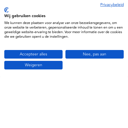
Kleur:
Geel (dop) / Transparant (beker)
Privacybeleid
Materiaal:
Polypropyleen (PP)
Wij gebruiken cookies
Hoogte (extern):
58 mm
We kunnen deze plaatsen voor analyse van onze bezoekersgegevens, om
Diameter:
49 mm
onze website te verbeteren, gepersonaliseerde inhoud te tonen en om u een
Sluiting:
Waterdicht, lekvrij ontwerp met geïntegreerde
geweldige website-ervaring te bieden. Voor meer informatie over de cookies
die we gebruiken opent u de instellingen.
transferholder
Steriel:
Nee
Verpakkingseenheid:
doos á 500 stuks
Accepteer alles
Nee, pas aan
Weigeren
Specificaties
450220