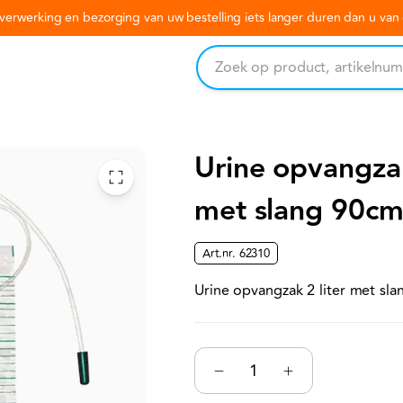
erwerking en bezorging van uw bestelling iets langer duren dan u va
Urine opvangzak
met slang 90cm 
Art.nr.
62310
Urine opvangzak 2 liter met sla