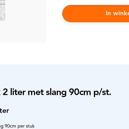
In win
2 liter met slang 90cm p/st.
ter
ang 90cm per stuk