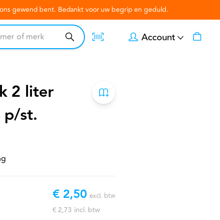
n ons gewend bent. Bedankt voor uw begrip en geduld.
Account
 2 liter
p/st.
ng
€ 2,50
excl. btw
€ 2,73
incl. btw