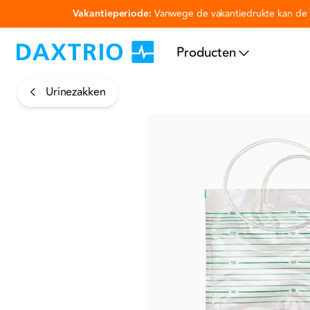
Vakantieperiode:
Vanwege de vakantiedrukte kan de v
Ga naar hoofdinhoud
Producten
Urinezakken