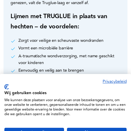
genezen, valt de Truglue-laag er vanzelf af.
Lijmen met TRUGLUE in plaats van
hechten – de voordelen:
Zorgt voor veilige en scheurvaste wondranden
Vormt een microbiële barrière
A-traumatische wondverzorging, met name geschikt
voor kinderen
Eenvoudig en veilig aan te brengen
Douchebestendige wondafsluiting
Privacybeleid
Hoog comfort voor de patiënt
Wij gebruiken cookies
Moet worden bewaard bij -18°C
We kunnen deze plaatsen voor analyse van onze bezoekersgegevens, om
onze website te verbeteren, gepersonaliseerde inhoud te tonen en om u een
geweldige website-ervaring te bieden. Voor meer informatie over de cookies
die we gebruiken opent u de instellingen.
Specificaties