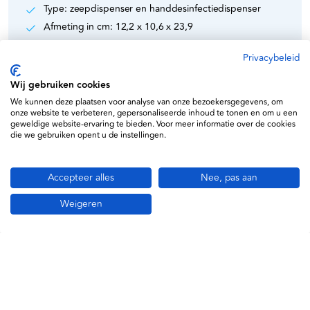
Type: zeepdispenser en handdesinfectiedispenser
Afmeting in cm: 12,2 x 10,6 x 23,9
Inhoud per eenheid: 525 ml
Privacybeleid
Wij gebruiken cookies
We kunnen deze plaatsen voor analyse van onze bezoekersgegevens, om
onze website te verbeteren, gepersonaliseerde inhoud te tonen en om u een
Specificaties
geweldige website-ervaring te bieden. Voor meer informatie over de cookies
die we gebruiken opent u de instellingen.
Tork
Accepteer alles
Nee, pas aan
7322542115749
Weigeren
565200