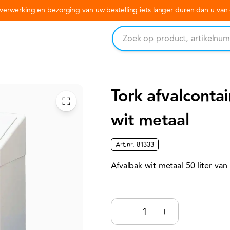
erwerking en bezorging van uw bestelling iets langer duren dan u va
Tork afvalcontai
wit metaal
Art.nr.
81333
Afvalbak wit metaal 50 liter van