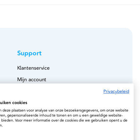
Support
Klantenservice
Mijn account
Bestelboek
Privacybeleid
Veilig betalen
uiken cookies
 deze plaatsen voor analyse van onze bezoekersgegevens, om onze website
Leveringen
ren, gepersonaliseerde inhoud te tonen en om u een geweldige website-
e bieden. Voor meer informatie over de cookies die we gebruiken opent u de
Retourzending
n.
Account verwijderen