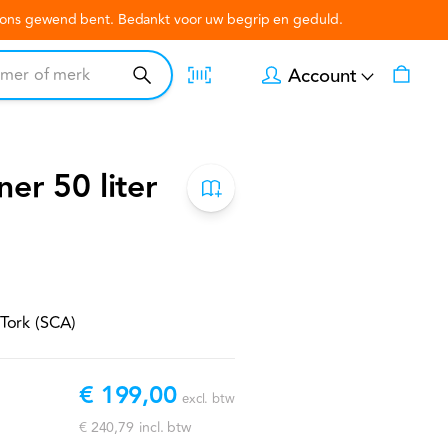
n ons gewend bent. Bedankt voor uw begrip en geduld.
Account
ner 50 liter
 Tork (SCA)
€ 199,00
excl. btw
€ 240,79
incl. btw