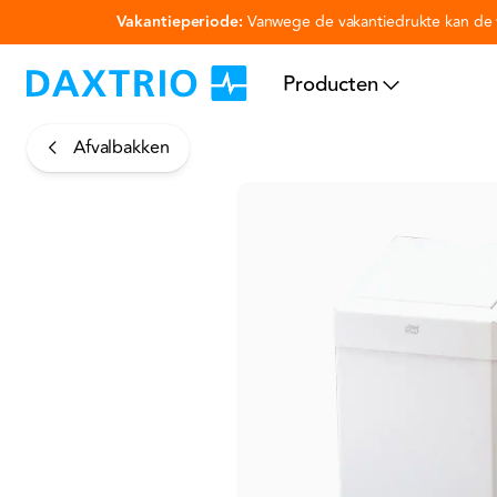
Vakantieperiode:
Vanwege de vakantiedrukte kan de v
Ga naar hoofdinhoud
Producten
Afvalbakken