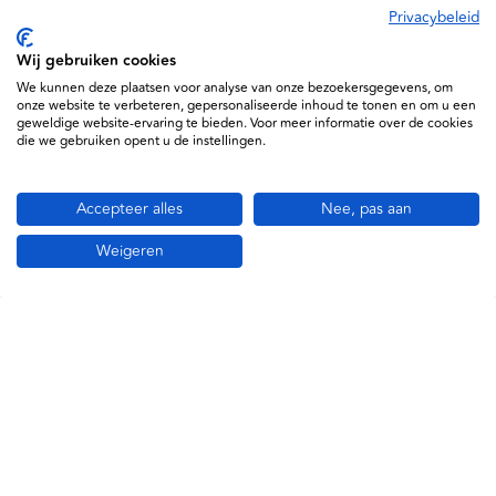
Privacybeleid
Wij gebruiken cookies
Specificaties
We kunnen deze plaatsen voor analyse van onze bezoekersgegevens, om
onze website te verbeteren, gepersonaliseerde inhoud te tonen en om u een
Hartmann
geweldige website-ervaring te bieden. Voor meer informatie over de cookies
die we gebruiken opent u de instellingen.
4052199516080
MDR Approved
Accepteer alles
Nee, pas aan
4272615
Weigeren
Informatie
Service