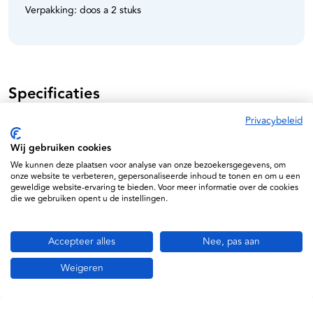
Verpakking: doos a 2 stuks
Specificaties
Privacybeleid
Johnson & Johnson
Wij gebruiken cookies
25712123000766
We kunnen deze plaatsen voor analyse van onze bezoekersgegevens, om
MDR Approved
onze website te verbeteren, gepersonaliseerde inhoud te tonen en om u een
geweldige website-ervaring te bieden. Voor meer informatie over de cookies
MS0006
die we gebruiken opent u de instellingen.
Accepteer alles
Nee, pas aan
Weigeren
Informatie