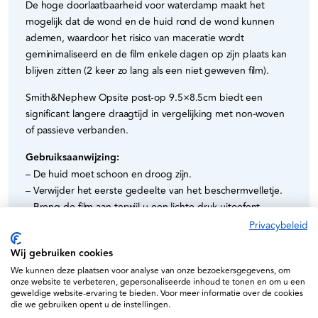
De hoge doorlaatbaarheid voor waterdamp maakt het
mogelijk dat de wond en de huid rond de wond kunnen
ademen, waardoor het risico van maceratie wordt
geminimaliseerd en de film enkele dagen op zijn plaats kan
blijven zitten (2 keer zo lang als een niet geweven film).
Smith&Nephew Opsite post-op 9.5×8.5cm biedt een
significant langere draagtijd in vergelijking met non-woven
of passieve verbanden.
Gebruiksaanwijzing:
– De huid moet schoon en droog zijn.
– Verwijder het eerste gedeelte van het beschermvelletje.
– Breng de film aan terwijl u een lichte druk uitoefent.
– Verwijder het tweede gedeelte van het beschermvelletje
Privacybeleid
en strijk het hele oppervlak van de film glad.
Wij gebruiken cookies
– Verwijder de applicator.
We kunnen deze plaatsen voor analyse van onze bezoekersgegevens, om
– Om de film te verwijderen, maakt u een van de hoeken los
onze website te verbeteren, gepersonaliseerde inhoud te tonen en om u een
en trekt de film parallel aan de huid weg.
geweldige website-ervaring te bieden. Voor meer informatie over de cookies
die we gebruiken opent u de instellingen.