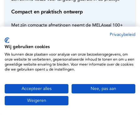
Compact en praktisch ontwerp
Met zijn compacte afmetingen neemt de MELAseal 100+
minimale ruimte in op je werkblad. Tegelijkertijd biedt hij
Privacybeleid
alles wat je nodig hebt voor professioneel verpakken.
Wij gebruiken cookies
Flexibel met rollen en verpakkingen
We kunnen deze plaatsen voor analyse van onze bezoekersgegevens, om
onze website te verbeteren, gepersonaliseerde inhoud te tonen en om u een
geweldige website-ervaring te bieden. Voor meer informatie over de cookies
De MELAseal 100+ is geschikt voor zowel rollen als kant-en-
die we gebruiken opent u de instellingen.
klare zakjes en kan worden uitgebreid met verschillende
rollenhouders
.
Accepteer alles
Nee, pas aan
De ergonomisch ontworpen rollenhouders zorgen voor:
Soepele doorvoer van verpakkingsmateriaal
Weigeren
Efficiënt werken zonder vertraging
Flexibiliteit voor verschillende formaten
Specificaties