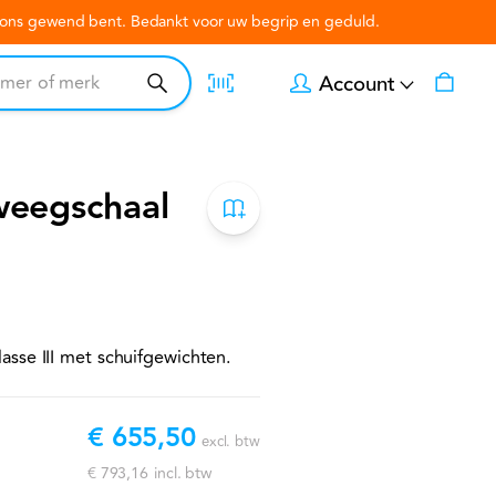
n ons gewend bent. Bedankt voor uw begrip en geduld.
Account
weegschaal
sse III met schuifgewichten.
€ 655,50
excl. btw
€ 793,16
incl. btw