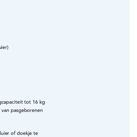
luier)
capaciteit tot 16 kg
ei van pasgeborenen
uier of doekje te