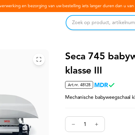
erwerking en bezorging van uw bestelling iets langer duren dan u va
Seca 745 baby
klasse III
Art.nr.
48128
Mechanische babyweegschaal kla