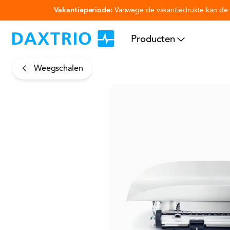
Vakantieperiode:
Vanwege de vakantiedrukte kan de v
Ga naar hoofdinhoud
Producten
Weegschalen