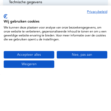
Technische gegevens
Maten (BxHxD):350 x 580 x 170 mm
Privacybeleid
Nettogewicht:800 g
Wij gebruiken cookies
We kunnen deze plaatsen voor analyse van onze bezoekersgegevens, om
onze website te verbeteren, gepersonaliseerde inhoud te tonen en om u een
geweldige website-ervaring te bieden. Voor meer informatie over de cookies
die we gebruiken opent u de instellingen.
Specificaties
Accepteer alles
Nee, pas aan
Seca
4310000009
Weigeren
Informatie