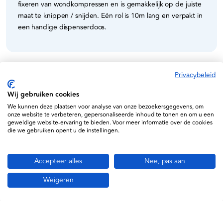
fixeren van wondkompressen en is gemakkelijk op de juiste
maat te knippen / snijden. Eén rol is 10m lang en verpakt in
een handige dispenserdoos.
Privacybeleid
Specificaties
Wij gebruiken cookies
We kunnen deze plaatsen voor analyse van onze bezoekersgegevens, om
4031815068714
onze website te verbeteren, gepersonaliseerde inhoud te tonen en om u een
geweldige website-ervaring te bieden. Voor meer informatie over de cookies
N070110N
die we gebruiken opent u de instellingen.
Accepteer alles
Nee, pas aan
Weigeren
Informatie