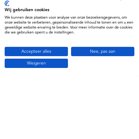
MDR Approved
Wij gebruiken cookies
4042502
We kunnen deze plaatsen voor analyse van onze bezoekersgegevens, om
onze website te verbeteren, gepersonaliseerde inhoud te tonen en om u een
geweldige website-ervaring te bieden. Voor meer informatie over de cookies
die we gebruiken opent u de instellingen.
Accepteer alles
Nee, pas aan
Weigeren
Informatie
Service
Support
Daxtrio B.V. © 2026
Algemene voorwaarden
Privacy policy en cookiebeleid