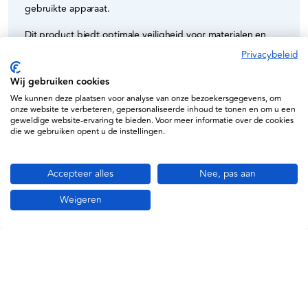
gebruikte apparaat.
Dit product biedt optimale veiligheid voor materialen en
ondersteunt een effectief, hygiënisch resultaat tijdens het
Privacybeleid
reinigingsproces.
Wij gebruiken cookies
We kunnen deze plaatsen voor analyse van onze bezoekersgegevens, om
onze website te verbeteren, gepersonaliseerde inhoud te tonen en om u een
geweldige website-ervaring te bieden. Voor meer informatie over de cookies
die we gebruiken opent u de instellingen.
Specificaties
Accepteer alles
Nee, pas aan
NVT
Weigeren
405033