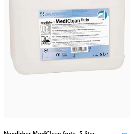
Neodisher MediClean forte, 5 liter