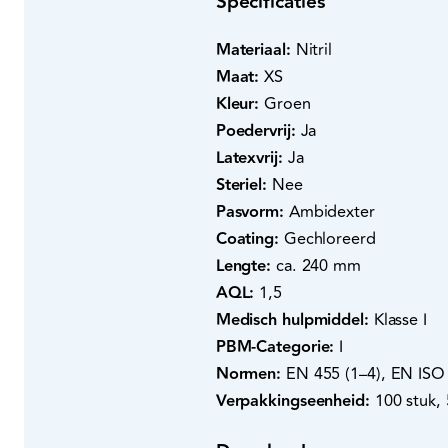
Specificaties
Materiaal:
Nitril
Maat:
XS
Kleur:
Groen
Poedervrij:
Ja
Latexvrij:
Ja
Steriel:
Nee
Pasvorm:
Ambidexter
Coating:
Gechloreerd
Lengte:
ca. 240 mm
AQL:
1,5
Medisch hulpmiddel:
Klasse I
PBM-Categorie:
I
Normen:
EN 455 (1–4), EN ISO 
Verpakkingseenheid:
100 stuk,