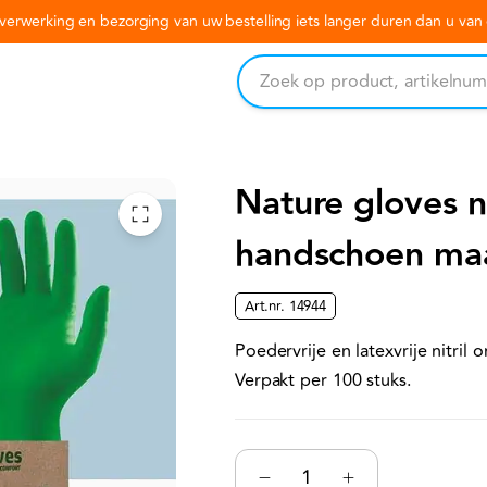
erwerking en bezorging van uw bestelling iets langer duren dan u va
Nature gloves ni
handschoen ma
Art.nr.
14944
Poedervrije en latexvrije nitri
Verpakt per 100 stuks.