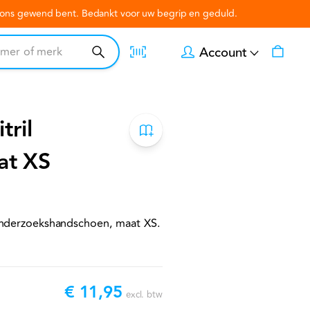
n ons gewend bent. Bedankt voor uw begrip en geduld.
Account
tril
at XS
l onderzoekshandschoen, maat XS.
€ 11,95
excl. btw