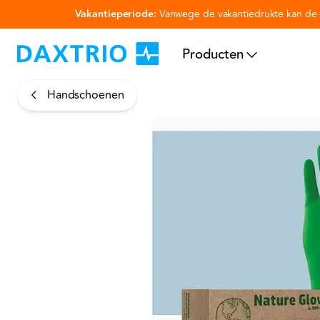
Vakantieperiode:
Vanwege de vakantiedrukte kan de v
Ga naar hoofdinhoud
Producten
Handschoenen