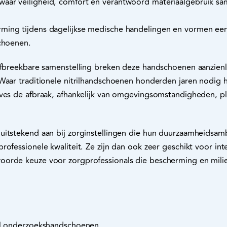
aar veiligheid, comfort en verantwoord materiaalgebruik 
ing tijdens dagelijkse medische handelingen en vormen een
schoenen.
afbreekbare samenstelling breken deze handschoenen aanzienlij
 Waar traditionele nitrilhandschoenen honderden jaren nodig
oves de afbraak, afhankelijk van omgevingsomstandigheden, pl
uitstekend aan bij zorginstellingen die hun duurzaamheidsamb
rofessionele kwaliteit. Ze zijn dan ook zeer geschikt voor int
oorde keuze voor zorgprofessionals die bescherming en mil
ril onderzoekshandschoenen