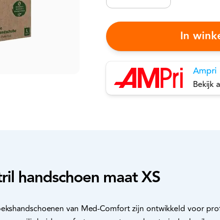
In win
Ampri
Bekijk 
tril handschoen maat XS
oekshandschoenen van Med‑Comfort zijn ontwikkeld voor prof