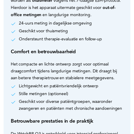
worden als
thuismeter
volgens het 7-daagse ESH-protocol.
Hierdoor is het apparaat uitermate geschikt voor
out-of-
office metingen
en langdurige monitoring.
24-uurs meting in dagelijkse omgeving
Geschikt voor thuismeting
Ondersteunt therapie-evaluatie en follow-up
Comfort en betrouwbaarheid
Het compacte en lichte ontwerp zorgt voor optimaal
draagcomfort tijdens langdurige metingen. Dit draagt bij
aan betere therapietrouw en stabielere meetgegevens.
Lichtgewicht en patiëntvriendelijk ontwerp
Stille metingen (optioneel)
Geschikt voor diverse patiëntgroepen, waaronder
zwangeren en patiënten met chronische aandoeningen
Betrouwbare prestaties in de praktijk
De WatchBP O3 is ontwikkeld voor intensief professioneel