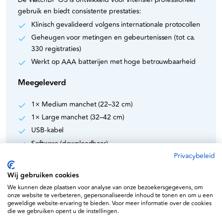
gebruik en biedt consistente prestaties:
Klinisch gevalideerd volgens internationale protocollen
Geheugen voor metingen en gebeurtenissen (tot ca.
330 registraties)
Werkt op AAA batterijen met hoge betrouwbaarheid
Meegeleverd
1× Medium manchet (22–32 cm)
1× Large manchet (32–42 cm)
USB-kabel
Software (downloadbaar)
Privacybeleid
Gebruikershandleiding
Wij gebruiken cookies
Specificaties
We kunnen deze plaatsen voor analyse van onze bezoekersgegevens, om
onze website te verbeteren, gepersonaliseerde inhoud te tonen en om u een
Type:
Ambulante bloeddrukmeter (ABPM)
geweldige website-ervaring te bieden. Voor meer informatie over de cookies
Meetduur:
24 uur + thuismeting
die we gebruiken opent u de instellingen.
Oscillometrisch (Korotkoff)