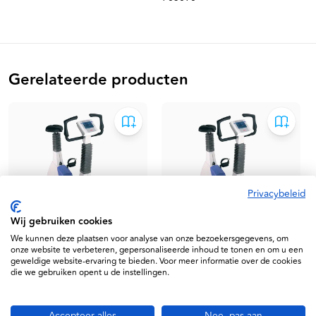
Gerelateerde producten
Privacybeleid
Wij gebruiken cookies
We kunnen deze plaatsen voor analyse van onze bezoekersgegevens, om
onze website te verbeteren, gepersonaliseerde inhoud te tonen en om u een
Art.nr.
58606
Art.nr.
58607
geweldige website-ervaring te bieden. Voor meer informatie over de cookies
die we gebruiken opent u de instellingen.
Ergoline 200P
Ergoline 200 P
fietsergometer
fietsergometer + bloeddruk
Accepteer alles
Nee, pas aan