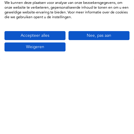
We kunnen deze plaatsen voor analyse van onze bezoekersgegevens, om
onze website te verbeteren, gepersonaliseerde inhoud te tonen en om u een
geweldige website-ervaring te bieden. Voor meer informatie over de cookies
die we gebruiken opent u de instellingen.
Gerelateerde producten
Accepteer alles
Nee, pas aan
Weigeren
Art.nr.
26126
Luxe Hardcase Stethoscoop
Opbergetui
€ 32,00
excl. btw
€ 38,72
incl. btw