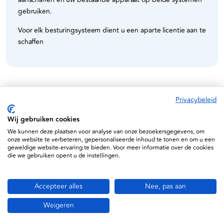
gebruiken.
Voor elk besturingsysteem dient u een aparte licentie aan te
schaffen
Specificaties
Privacybeleid
Wij gebruiken cookies
Cardioline
We kunnen deze plaatsen voor analyse van onze bezoekersgegevens, om
onze website te verbeteren, gepersonaliseerde inhoud te tonen en om u een
MDR Approved
geweldige website-ervaring te bieden. Voor meer informatie over de cookies
die we gebruiken opent u de instellingen.
KTCH-OPZ-W-A
Accepteer alles
Nee, pas aan
Weigeren