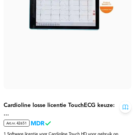
Cardioline losse licentie TouchECG keuze:
...
Art.nr.
42651
1 Software licentie voor Cardioline Touch HD voor gebruik op