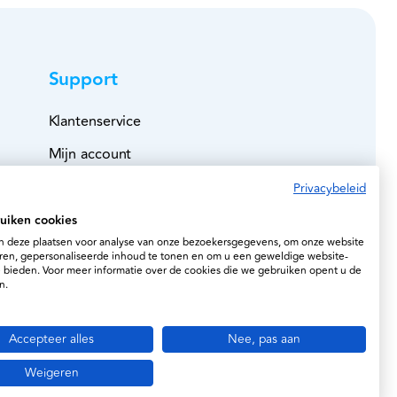
Support
Klantenservice
Mijn account
Bestelboek
Privacybeleid
Veilig betalen
uiken cookies
 deze plaatsen voor analyse van onze bezoekersgegevens, om onze website
Leveringen
ren, gepersonaliseerde inhoud te tonen en om u een geweldige website-
e bieden. Voor meer informatie over de cookies die we gebruiken opent u de
Retourzending
n.
Account verwijderen
Accepteer alles
Nee, pas aan
Weigeren
okiebeleid