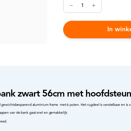
In win
ank zwart 56cm met hoofdsteu
l gewichtsbesparend aluminium frame met 6 poten. Het rugdeel is verstelbaar en is 
appen van de bank gaat snel en gemakkelijk
reed.