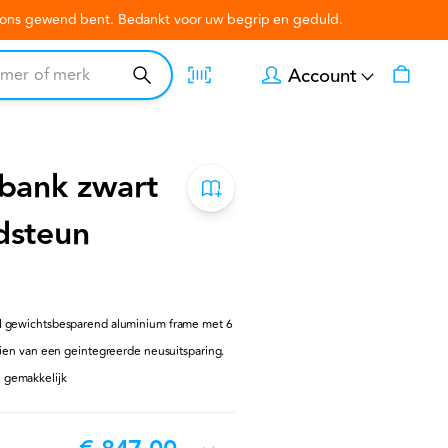
n ons gewend bent. Bedankt voor uw begrip en geduld.
Account
bank zwart
dsteun
el gewichtsbesparend aluminium frame met 6
rzien van een geintegreerde neusuitsparing.
 gemakkelijk