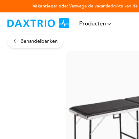
Vakantieperiode:
Vanwege de vakantiedrukte kan de v
Ga naar hoofdinhoud
Producten
Behandelbanken