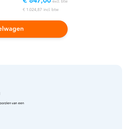
€ 847,00
excl. btw
€ 1.024,87
incl. btw
kelwagen
n
voorzien van een