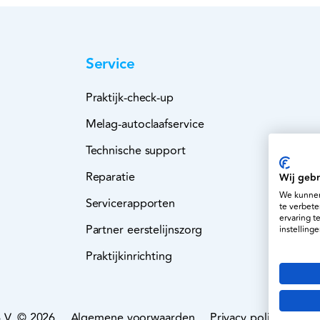
Service
Praktijk-check-up
Melag-autoclaafservice
Technische support
Reparatie
Wij gebr
We kunnen
Servicerapporten
te verbete
ervaring t
Partner eerstelijnszorg
instellinge
Praktijkinrichting
B.V. © 2026
Algemene voorwaarden
Privacy policy en co