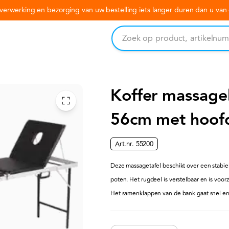
erwerking en bezorging van uw bestelling iets langer duren dan u va
Koffer massage
56cm met hoof
Art.nr.
55200
Deze massagetafel beschikt over een stabi
poten. Het rugdeel is verstelbaar en is voo
Het samenklappen van de bank gaat snel en