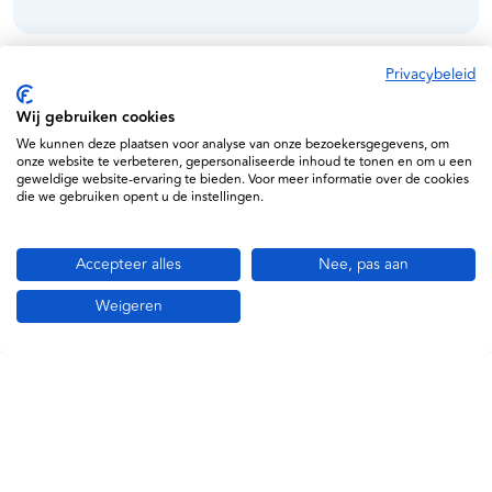
Privacybeleid
Specificaties
Wij gebruiken cookies
We kunnen deze plaatsen voor analyse van onze bezoekersgegevens, om
00323070
onze website te verbeteren, gepersonaliseerde inhoud te tonen en om u een
geweldige website-ervaring te bieden. Voor meer informatie over de cookies
die we gebruiken opent u de instellingen.
Accepteer alles
Nee, pas aan
Weigeren
Informatie
Service
Support