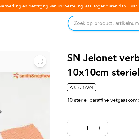
erwerking en bezorging van uw bestelling iets langer duren dan u va
SN Jelonet ver
10x10cm steriel
Art.nr.
17074
10 steriel paraffine vetgaasko