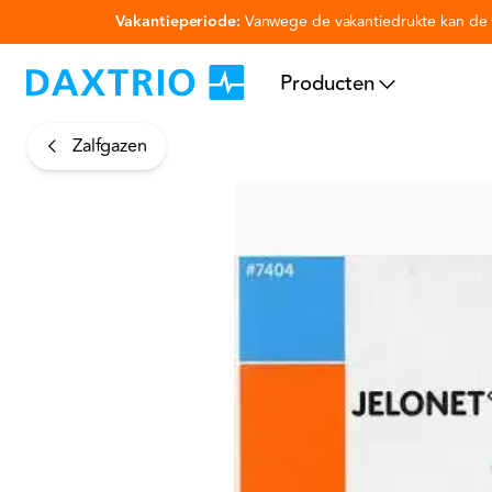
Vakantieperiode:
Vanwege de vakantiedrukte kan de v
Ga naar hoofdinhoud
Producten
Zalfgazen