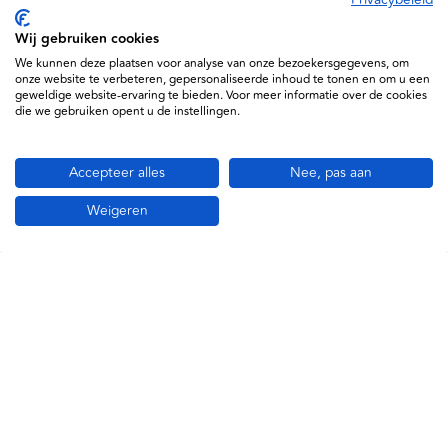
Specificaties
Wij gebruiken cookies
We kunnen deze plaatsen voor analyse van onze bezoekersgegevens, om
onze website te verbeteren, gepersonaliseerde inhoud te tonen en om u een
geweldige website-ervaring te bieden. Voor meer informatie over de cookies
die we gebruiken opent u de instellingen.
Accepteer alles
Nee, pas aan
Weigeren
Informatie
Service
Support
Daxtrio B.V. © 2026
Algemene voorwaarden
Privacy policy en cookiebeleid